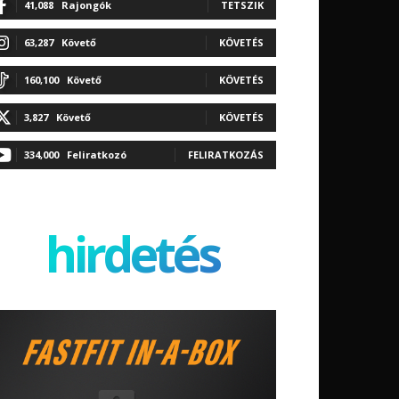
41,088
Rajongók
TETSZIK
63,287
Követő
KÖVETÉS
160,100
Követő
KÖVETÉS
3,827
Követő
KÖVETÉS
334,000
Feliratkozó
FELIRATKOZÁS
hirdetés