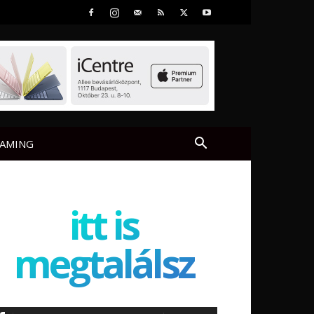
AMING
itt is
megtalálsz