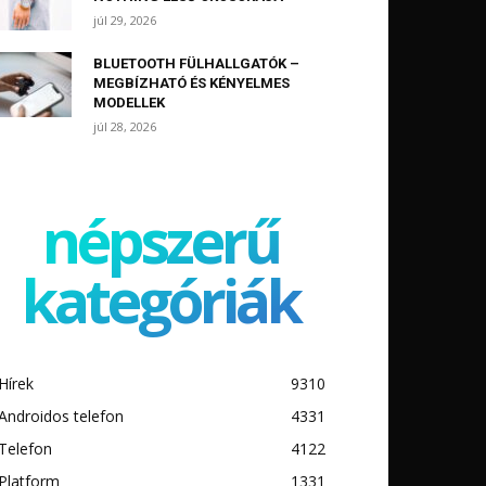
júl 29, 2026
BLUETOOTH FÜLHALLGATÓK –
MEGBÍZHATÓ ÉS KÉNYELMES
MODELLEK
júl 28, 2026
népszerű
kategóriák
Hírek
9310
Androidos telefon
4331
Telefon
4122
Platform
1331