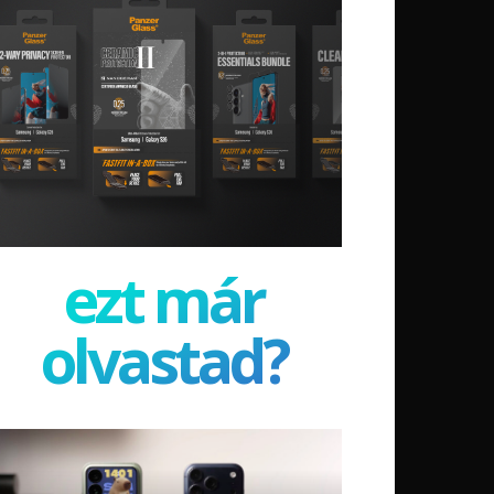
ezt már
olvastad?