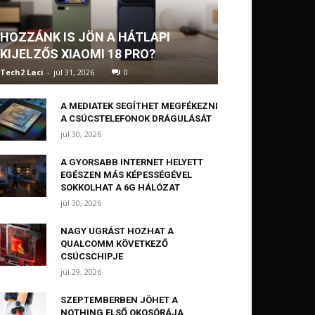
HOZZÁNK IS JÖN A HÁTLAPI
KIJELZŐS XIAOMI 18 PRO?
Tech2 Laci
-
júl 31, 2026
0
A MEDIATEK SEGÍTHET MEGFÉKEZNI
A CSÚCSTELEFONOK DRÁGULÁSÁT
júl 30, 2026
A GYORSABB INTERNET HELYETT
EGÉSZEN MÁS KÉPESSÉGÉVEL
SOKKOLHAT A 6G HÁLÓZAT
júl 30, 2026
NAGY UGRÁST HOZHAT A
QUALCOMM KÖVETKEZŐ
CSÚCSCHIPJE
júl 29, 2026
SZEPTEMBERBEN JÖHET A
NOTHING ELSŐ OKOSÓRÁJA