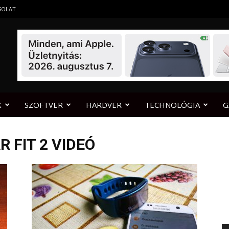
SOLAT
K
SZOFTVER
HARDVER
TECHNOLÓGIA
G
 FIT 2 VIDEÓ