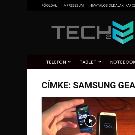
FŐOLDAL
IMPRESSZUM
HIVATALOS OLDALAK, KAPC
Tech2.hu
TELEFON
TABLET
NOTEBOO
CÍMKE: SAMSUNG GEAR