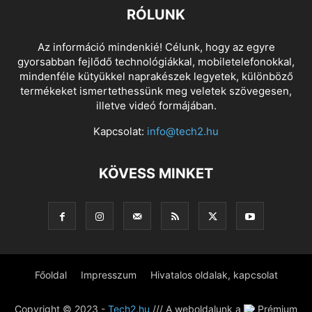
RÓLUNK
Az információ mindenkié! Célunk, hogy az egyre
gyorsabban fejlődő technológiákkal, mobiletelefonokkal,
mindenféle kütyükkel naprakészek legyetek, különböző
termékeket ismertethessünk meg veletek szövegesen,
illetve videó formájában.
Kapcsolat:
info@tech2.hu
KÖVESS MINKET
Főoldal
Impresszum
Hivatalos oldalak, kapcsolat
Copyright © 2023 -
Tech2.hu
/// A weboldalunk a
Prémium