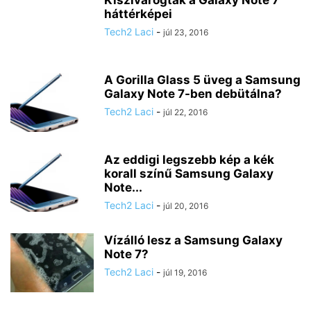
Kiszivárogtak a Galaxy Note 7
háttérképei
Tech2 Laci
-
júl 23, 2016
A Gorilla Glass 5 üveg a Samsung
Galaxy Note 7-ben debütálna?
Tech2 Laci
-
júl 22, 2016
Az eddigi legszebb kép a kék
korall színű Samsung Galaxy
Note...
Tech2 Laci
-
júl 20, 2016
Vízálló lesz a Samsung Galaxy
Note 7?
Tech2 Laci
-
júl 19, 2016