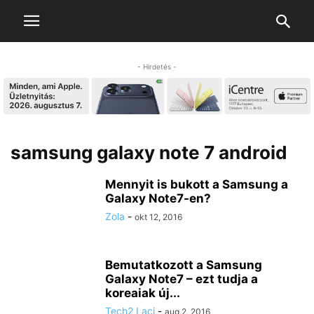
- Hirdetés -
samsung galaxy note 7 android
Mennyit is bukott a Samsung a
Galaxy Note7-en?
Zola
-
okt 12, 2016
Bemutatkozott a Samsung
Galaxy Note7 – ezt tudja a
koreaiak új...
Tech2 Laci
-
aug 2, 2016