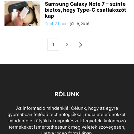
Samsung Galaxy Note 7 – szinte
biztos, hogy Type-C csatlakozót
kap
Tech2 Laci
-
júl 18, 2016
1
2
RÓLUNK
Az információ mindenkié! Célunk, hogy az egyre
gyorsabban fejlődő technológiákkal, mobiletelefonokkal,
mindenféle kütyükkel naprakészek legyetek, különböző
termékeket ismertethessünk meg veletek szövegesen,
illetve videó formájában.