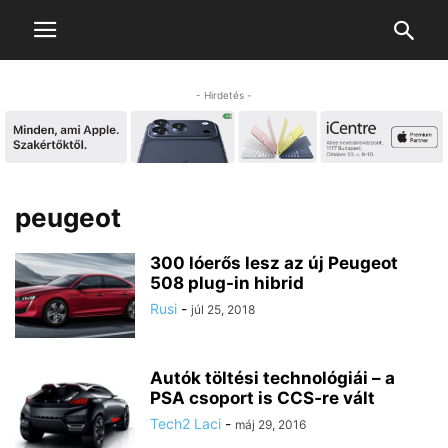
- Hirdetés -
peugeot
300 lóerős lesz az új Peugeot
508 plug-in hibrid
Rusi
-
júl 25, 2018
Autók töltési technológiái – a
PSA csoport is CCS‑re vált
Tech2 Laci
-
máj 29, 2016