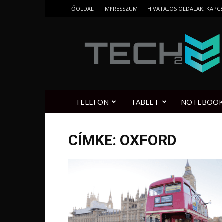
FŐOLDAL
IMPRESSZUM
HIVATALOS OLDALAK, KAPC
Tech2.hu
TELEFON
TABLET
NOTEBOO
CÍMKE: OXFORD