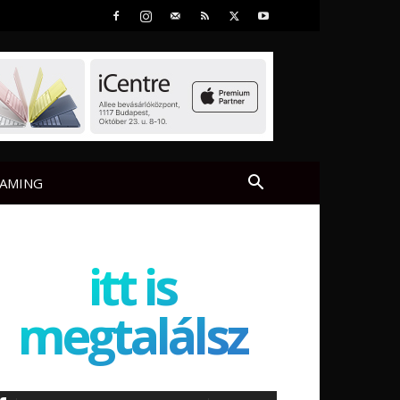
AMING
itt is
megtalálsz