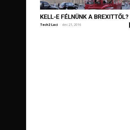
KELL-E FÉLNÜNK A BREXITTŐL?
Tech2 Laci
-
dec 21, 2016