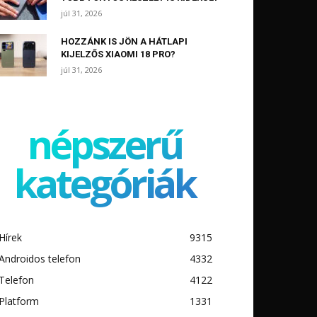
júl 31, 2026
HOZZÁNK IS JÖN A HÁTLAPI
KIJELZŐS XIAOMI 18 PRO?
júl 31, 2026
népszerű
kategóriák
Hírek
9315
Androidos telefon
4332
Telefon
4122
Platform
1331