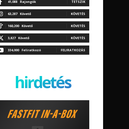
41,088
Rajongók
TETSZIK
63,287
Követő
KÖVETÉS
160,200
Követő
KÖVETÉS
3,827
Követő
KÖVETÉS
334,000
Feliratkozó
FELIRATKOZÁS
hirdetés