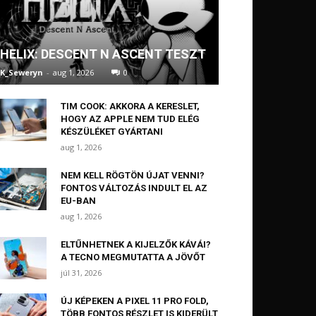
HELIX: DESCENT N ASCENT TESZT
K_Seweryn
-
aug 1, 2026
0
TIM COOK: AKKORA A KERESLET,
HOGY AZ APPLE NEM TUD ELÉG
KÉSZÜLÉKET GYÁRTANI
aug 1, 2026
NEM KELL RÖGTÖN ÚJAT VENNI?
FONTOS VÁLTOZÁS INDULT EL AZ
EU-BAN
aug 1, 2026
ELTŰNHETNEK A KIJELZŐK KÁVÁI?
A TECNO MEGMUTATTA A JÖVŐT
júl 31, 2026
ÚJ KÉPEKEN A PIXEL 11 PRO FOLD,
TÖBB FONTOS RÉSZLET IS KIDERÜLT