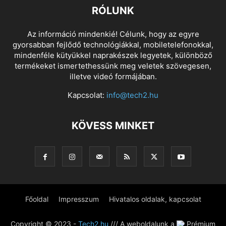
RÓLUNK
Az információ mindenkié! Célunk, hogy az egyre
gyorsabban fejlődő technológiákkal, mobiletelefonokkal,
mindenféle kütyükkel naprakészek legyetek, különböző
termékeket ismertethessünk meg veletek szövegesen,
illetve videó formájában.
Kapcsolat:
info@tech2.hu
KÖVESS MINKET
Főoldal
Impresszum
Hivatalos oldalak, kapcsolat
Copyright © 2023 -
Tech2.hu
/// A weboldalunk a
Prémium