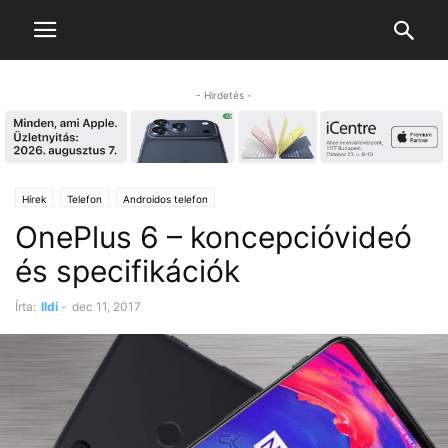
- Hirdetés -
Hírek
Telefon
Androidos telefon
OnePlus 6 – koncepcióvideó
és specifikációk
Írta:
Ildi
-
dec 11, 2017