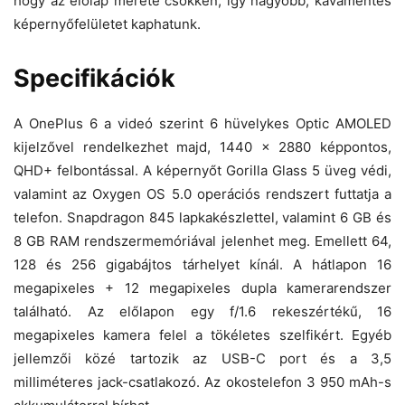
hogy az előlap mérete csökken, így nagyobb, kávamentes
képernyőfelületet kaphatunk.
Specifikációk
A OnePlus 6 a videó szerint 6 hüvelykes Optic AMOLED
kijelzővel rendelkezhet majd, 1440 x 2880 képpontos,
QHD+ felbontással. A képernyőt Gorilla Glass 5 üveg védi,
valamint az Oxygen OS 5.0 operációs rendszert futtatja a
telefon. Snapdragon 845 lapkakészlettel, valamint 6 GB és
8 GB RAM rendszermemóriával jelenhet meg. Emellett 64,
128 és 256 gigabájtos tárhelyet kínál. A hátlapon 16
megapixeles + 12 megapixeles dupla kamerarendszer
található. Az előlapon egy f/1.6 rekeszértékű, 16
megapixeles kamera felel a tökéletes szelfikért. Egyéb
jellemzői közé tartozik az USB-C port és a 3,5
milliméteres jack-csatlakozó. Az okostelefon 3 950 mAh-s