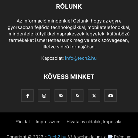
RÓLUNK
Az információ mindenkié! Célunk, hogy az egyre
gyorsabban fejlődő technológiákkal, mobiletelefonokkal,
mindenféle kütyükkel naprakészek legyetek, különböző
termékeket ismertethessünk meg veletek szövegesen,
illetve videó formájában.
Kapcsolat:
info@tech2.hu
KÖVESS MINKET
Főoldal
Impresszum
Hivatalos oldalak, kapcsolat
Copyright © 2023 -
Tech2.hu
/// A weboldalunk a
Prémium