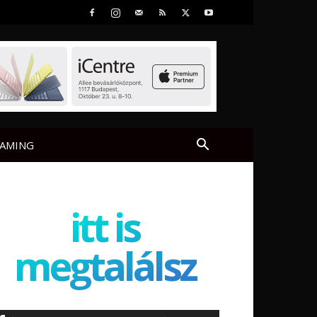
AMING
itt is
megtalálsz