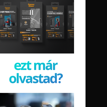
ezt már
olvastad?