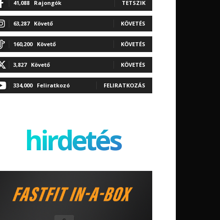
41,088
Rajongók
TETSZIK
63,287
Követő
KÖVETÉS
160,200
Követő
KÖVETÉS
3,827
Követő
KÖVETÉS
334,000
Feliratkozó
FELIRATKOZÁS
hirdetés