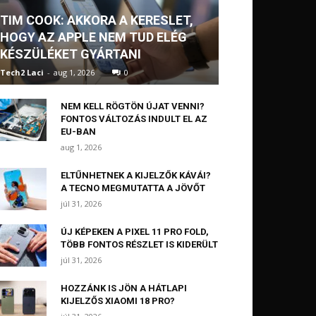
TIM COOK: AKKORA A KERESLET,
HOGY AZ APPLE NEM TUD ELÉG
KÉSZÜLÉKET GYÁRTANI
Tech2 Laci
-
aug 1, 2026
0
NEM KELL RÖGTÖN ÚJAT VENNI?
FONTOS VÁLTOZÁS INDULT EL AZ
EU-BAN
aug 1, 2026
ELTŰNHETNEK A KIJELZŐK KÁVÁI?
A TECNO MEGMUTATTA A JÖVŐT
júl 31, 2026
ÚJ KÉPEKEN A PIXEL 11 PRO FOLD,
TÖBB FONTOS RÉSZLET IS KIDERÜLT
júl 31, 2026
HOZZÁNK IS JÖN A HÁTLAPI
KIJELZŐS XIAOMI 18 PRO?