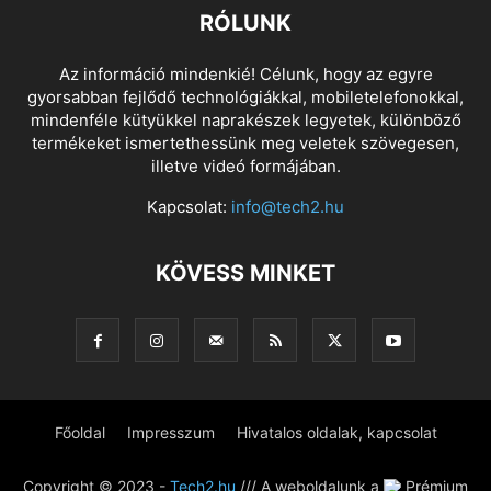
RÓLUNK
Az információ mindenkié! Célunk, hogy az egyre
gyorsabban fejlődő technológiákkal, mobiletelefonokkal,
mindenféle kütyükkel naprakészek legyetek, különböző
termékeket ismertethessünk meg veletek szövegesen,
illetve videó formájában.
Kapcsolat:
info@tech2.hu
KÖVESS MINKET
Főoldal
Impresszum
Hivatalos oldalak, kapcsolat
Copyright © 2023 -
Tech2.hu
/// A weboldalunk a
Prémium