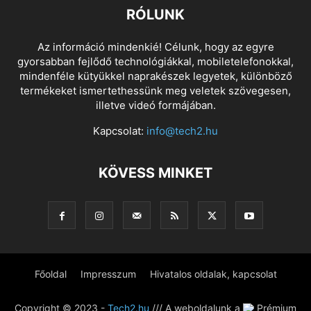
RÓLUNK
Az információ mindenkié! Célunk, hogy az egyre
gyorsabban fejlődő technológiákkal, mobiletelefonokkal,
mindenféle kütyükkel naprakészek legyetek, különböző
termékeket ismertethessünk meg veletek szövegesen,
illetve videó formájában.
Kapcsolat:
info@tech2.hu
KÖVESS MINKET
Főoldal
Impresszum
Hivatalos oldalak, kapcsolat
Copyright © 2023 -
Tech2.hu
/// A weboldalunk a
Prémium