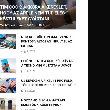
TIM COOK: AKKORA A KERESLET,
HOGY AZ APPLE NEM TUD ELÉG
KÉSZÜLÉKET GYÁRTANI
Tech2 Laci
-
aug 1, 2026
0
NEM KELL RÖGTÖN ÚJAT VENNI?
FONTOS VÁLTOZÁS INDULT EL AZ
EU-BAN
aug 1, 2026
ELTŰNHETNEK A KIJELZŐK KÁVÁI?
A TECNO MEGMUTATTA A JÖVŐT
júl 31, 2026
ÚJ KÉPEKEN A PIXEL 11 PRO FOLD,
TÖBB FONTOS RÉSZLET IS KIDERÜLT
júl 31, 2026
HOZZÁNK IS JÖN A HÁTLAPI
KIJELZŐS XIAOMI 18 PRO?