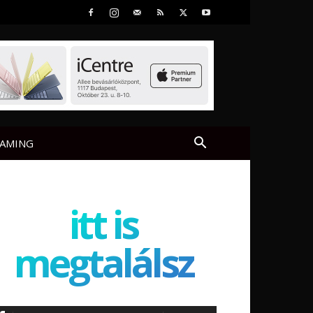
AMING
itt is
megtalálsz