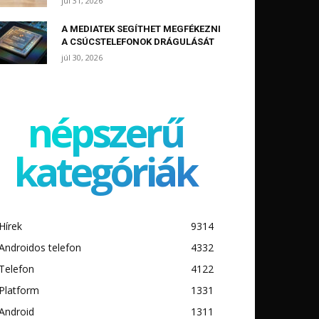
júl 31, 2026
A MEDIATEK SEGÍTHET MEGFÉKEZNI
A CSÚCSTELEFONOK DRÁGULÁSÁT
júl 30, 2026
népszerű
kategóriák
Hírek
9314
Androidos telefon
4332
Telefon
4122
Platform
1331
Android
1311