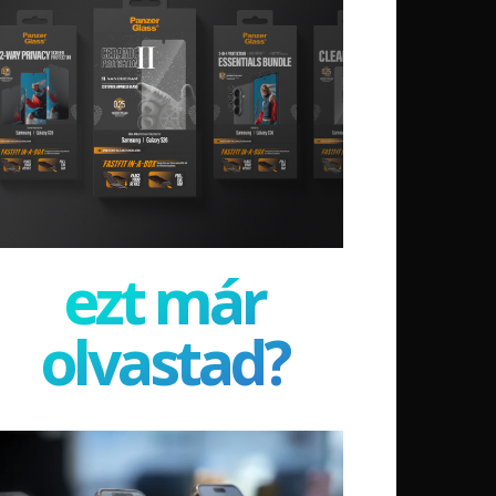
ezt már
olvastad?