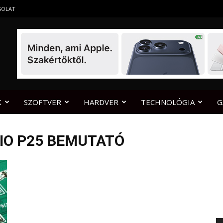
SOLAT
K
SZOFTVER
HARDVER
TECHNOLÓGIA
G
LIO P25 BEMUTATÓ