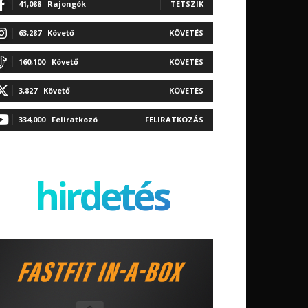
41,088
Rajongók
TETSZIK
63,287
Követő
KÖVETÉS
160,100
Követő
KÖVETÉS
3,827
Követő
KÖVETÉS
334,000
Feliratkozó
FELIRATKOZÁS
hirdetés