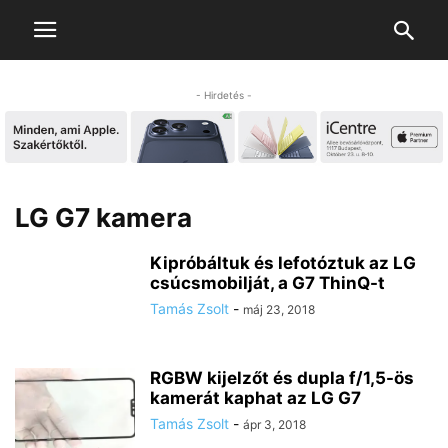
- Hirdetés -
LG G7 kamera
Kipróbáltuk és lefotóztuk az LG
csúcsmobilját, a G7 ThinQ-t
Tamás Zsolt
-
máj 23, 2018
RGBW kijelzőt és dupla f/1,5-ös
kamerát kaphat az LG G7
Tamás Zsolt
-
ápr 3, 2018