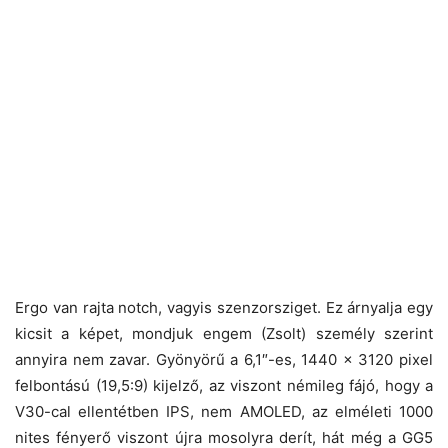
Ergo van rajta notch, vagyis szenzorsziget. Ez árnyalja egy
kicsit a képet, mondjuk engem (Zsolt) személy szerint
annyira nem zavar. Gyönyörű a 6,1″-es, 1440 x 3120 pixel
felbontású (19,5:9) kijelző, az viszont némileg fájó, hogy a
V30-cal ellentétben IPS, nem AMOLED, az elméleti 1000
nites fényerő viszont újra mosolyra derít, hát még a GG5