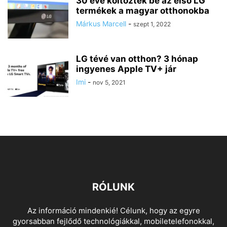
30 éve költöztek be az első LG
termékek a magyar otthonokba
Márkus Marcell
-
szept 1, 2022
LG tévé van otthon? 3 hónap
ingyenes Apple TV+ jár
Imi
-
nov 5, 2021
RÓLUNK
Az információ mindenkié! Célunk, hogy az egyre
gyorsabban fejlődő technológiákkal, mobiletelefonokkal,