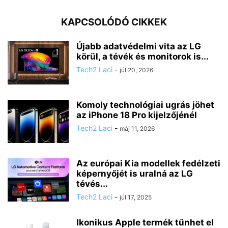
KAPCSOLÓDÓ CIKKEK
Újabb adatvédelmi vita az LG
körül, a tévék és monitorok is...
Tech2 Laci
-
júl 20, 2026
Komoly technológiai ugrás jöhet
az iPhone 18 Pro kijelzőjénél
Tech2 Laci
-
máj 11, 2026
Az európai Kia modellek fedélzeti
képernyőjét is uralná az LG
tévés...
Tech2 Laci
-
júl 17, 2025
Ikonikus Apple termék tűnhet el