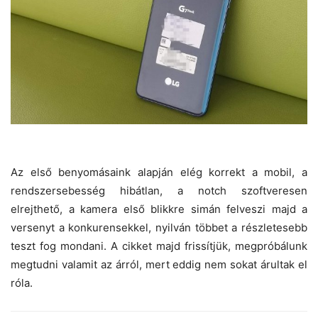
Az első benyomásaink alapján elég korrekt a mobil, a
rendszersebesség hibátlan, a notch szoftveresen
elrejthető, a kamera első blikkre simán felveszi majd a
versenyt a konkurensekkel, nyilván többet a részletesebb
teszt fog mondani. A cikket majd frissítjük, megpróbálunk
megtudni valamit az árról, mert eddig nem sokat árultak el
róla.