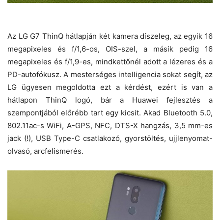
Az LG G7 ThinQ hátlapján két kamera díszeleg, az egyik 16
megapixeles és f/1,6-os, OIS-szel, a másik pedig 16
megapixeles és f/1,9-es, mindkettőnél adott a lézeres és a
PD-autofókusz. A mesterséges intelligencia sokat segít, az
LG ügyesen megoldotta ezt a kérdést, ezért is van a
hátlapon ThinQ logó, bár a Huawei fejlesztés a
szempontjából előrébb tart egy kicsit. Akad Bluetooth 5.0,
802.11ac-s WiFi, A-GPS, NFC, DTS-X hangzás, 3,5 mm-es
jack (!), USB Type-C csatlakozó, gyorstöltés, ujjlenyomat-
olvasó, arcfelismerés.