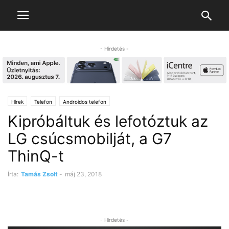
- Hirdetés -
Hírek
Telefon
Androidos telefon
Kipróbáltuk és lefotóztuk az
LG csúcsmobilját, a G7
ThinQ-t
Írta:
Tamás Zsolt
-
máj 23, 2018
- Hirdetés -