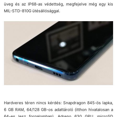
üveg és az IP68-as védettség, megfejelve még egy kis
MIL-STD-810G ütésállósággal.
Hardveres téren nincs kérdés: Snapdragon 845-ös lapka,
6 GB RAM, 64/128 GB-os adattároló (itthon hivatalosan a
64-es lesz forgalomban), Adreno 630 GPU, microSD