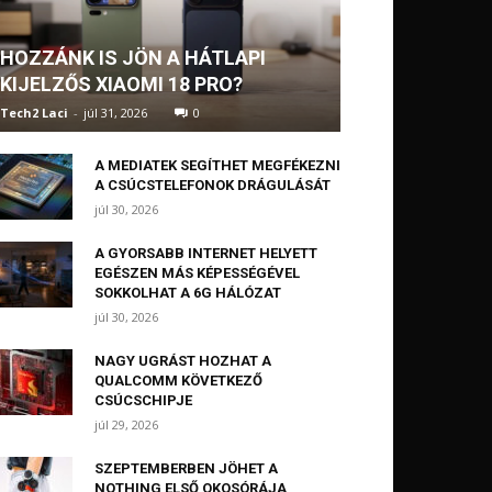
HOZZÁNK IS JÖN A HÁTLAPI
KIJELZŐS XIAOMI 18 PRO?
Tech2 Laci
-
júl 31, 2026
0
A MEDIATEK SEGÍTHET MEGFÉKEZNI
A CSÚCSTELEFONOK DRÁGULÁSÁT
júl 30, 2026
A GYORSABB INTERNET HELYETT
EGÉSZEN MÁS KÉPESSÉGÉVEL
SOKKOLHAT A 6G HÁLÓZAT
júl 30, 2026
NAGY UGRÁST HOZHAT A
QUALCOMM KÖVETKEZŐ
CSÚCSCHIPJE
júl 29, 2026
SZEPTEMBERBEN JÖHET A
NOTHING ELSŐ OKOSÓRÁJA