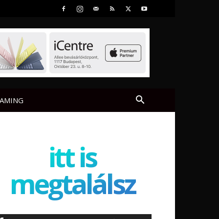
AMING
itt is
megtalálsz