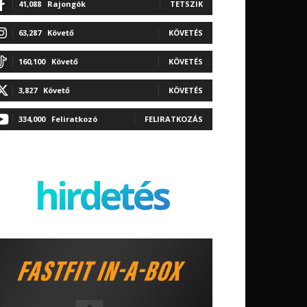
41,088
Rajongók
TETSZIK
63,287
Követő
KÖVETÉS
160,100
Követő
KÖVETÉS
3,827
Követő
KÖVETÉS
334,000
Feliratkozó
FELIRATKOZÁS
hirdetés