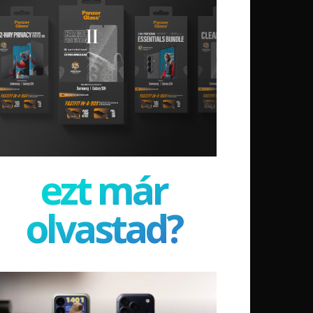
ezt már
olvastad?