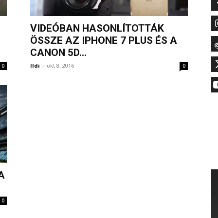
VIDEÓBAN HASONLÍTOTTÁK
ÖSSZE AZ IPHONE 7 PLUS ÉS A
CANON 5D...
Ildi
-
okt 8, 2016
0
0
A
0