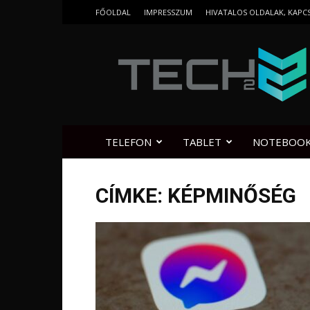
FŐOLDAL
IMPRESSZUM
HIVATALOS OLDALAK, KAPC
Tech2.hu
TELEFON
TABLET
NOTEBOO
CÍMKE: KÉPMINŐSÉG