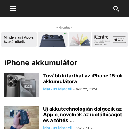
- Hirdetés -
iPhone akkumulátor
Tovább kitarthat az iPhone 15-ök
akkumulátora
Márkus Marcell
-
febr 22, 2024
Új akkutechnológián dolgozik az
Apple, növelnék az időtállóságot
és a töltési...
Márkus Marcell
-
nov 7, 2023