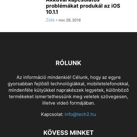
problémákat produkál az iOS
10.1.1
Zola
-
nov 29, 2016
RÓLUNK
Az információ mindenkié! Célunk, hogy az egyre
gyorsabban fejlődő technológiákkal, mobiletelefonokkal,
mindenféle kütyükkel naprakészek legyetek, különböző
termékeket ismertethessünk meg veletek szövegesen,
illetve videó formájában.
Kapcsolat:
info@tech2.hu
KÖVESS MINKET