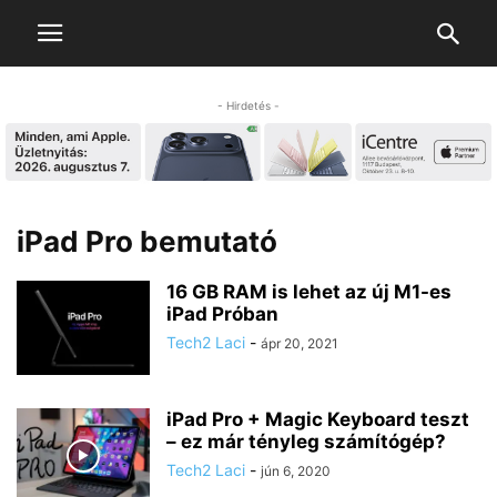
- Hirdetés -
iPad Pro bemutató
16 GB RAM is lehet az új M1-es
iPad Próban
Tech2 Laci
-
ápr 20, 2021
iPad Pro + Magic Keyboard teszt
– ez már tényleg számítógép?
Tech2 Laci
-
jún 6, 2020