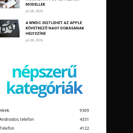
MODELLEK
júl 28, 2026
A WWDC 2027 LEHET AZ APPLE
KÖVETKEZŐ NAGY DOBÁSÁNAK
HELYSZÍNE
júl 28, 2026
népszerű
kategóriák
Hírek
9309
Androidos telefon
4331
Telefon
4122