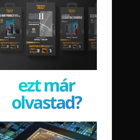
ezt már
olvastad?