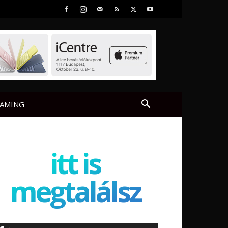
AMING
itt is
megtalálsz