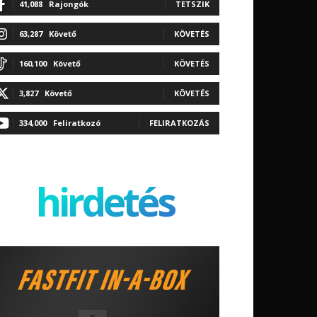
41,088
Rajongók
TETSZIK
63,287
Követő
KÖVETÉS
160,100
Követő
KÖVETÉS
3,827
Követő
KÖVETÉS
334,000
Feliratkozó
FELIRATKOZÁS
hirdetés