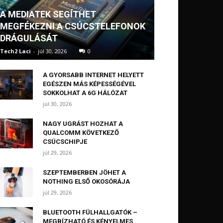
A MEDIATEK SEGÍTHET
MEGFÉKEZNI A CSÚCSTELEFONOK
DRÁGULÁSÁT
Tech2 Laci
-
júl 30, 2026
0
A GYORSABB INTERNET HELYETT
EGÉSZEN MÁS KÉPESSÉGÉVEL
SOKKOLHAT A 6G HÁLÓZAT
júl 30, 2026
NAGY UGRÁST HOZHAT A
QUALCOMM KÖVETKEZŐ
CSÚCSCHIPJE
júl 29, 2026
SZEPTEMBERBEN JÖHET A
NOTHING ELSŐ OKOSÓRÁJA
júl 29, 2026
BLUETOOTH FÜLHALLGATÓK –
MEGBÍZHATÓ ÉS KÉNYELMES