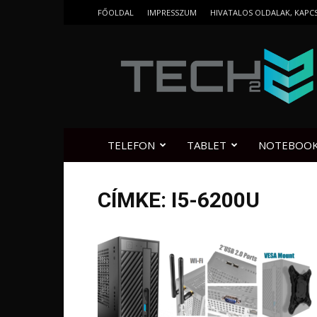
FŐOLDAL
IMPRESSZUM
HIVATALOS OLDALAK, KAPC
Tech2.hu
TELEFON
TABLET
NOTEBOO
CÍMKE: I5-6200U