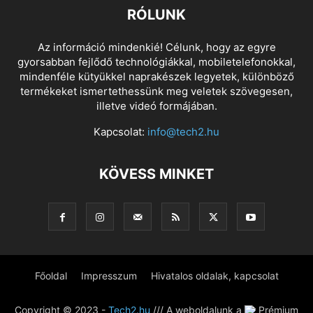
RÓLUNK
Az információ mindenkié! Célunk, hogy az egyre
gyorsabban fejlődő technológiákkal, mobiletelefonokkal,
mindenféle kütyükkel naprakészek legyetek, különböző
termékeket ismertethessünk meg veletek szövegesen,
illetve videó formájában.
Kapcsolat:
info@tech2.hu
KÖVESS MINKET
Főoldal
Impresszum
Hivatalos oldalak, kapcsolat
Copyright © 2023 -
Tech2.hu
/// A weboldalunk a
Prémium