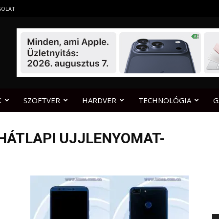
SOLAT
K
SZOFTVER
HARDVER
TECHNOLÓGIA
G
 HÁTLAPI UJJLENYOMAT-