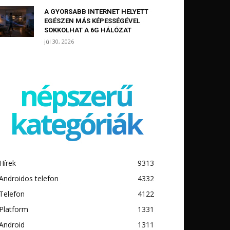
A GYORSABB INTERNET HELYETT
EGÉSZEN MÁS KÉPESSÉGÉVEL
SOKKOLHAT A 6G HÁLÓZAT
júl 30, 2026
népszerű
kategóriák
Hírek
9313
Androidos telefon
4332
Telefon
4122
Platform
1331
Android
1311