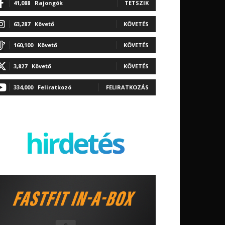
41,088
Rajongók
TETSZIK
63,287
Követő
KÖVETÉS
160,100
Követő
KÖVETÉS
3,827
Követő
KÖVETÉS
334,000
Feliratkozó
FELIRATKOZÁS
hirdetés