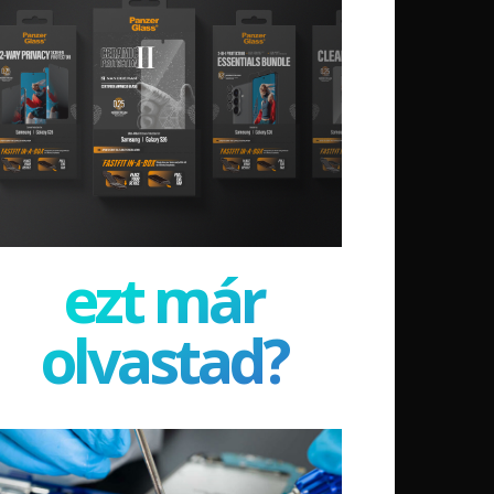
ezt már
olvastad?