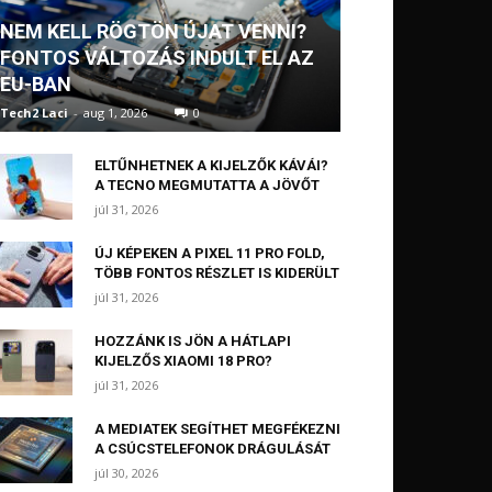
NEM KELL RÖGTÖN ÚJAT VENNI?
FONTOS VÁLTOZÁS INDULT EL AZ
EU-BAN
Tech2 Laci
-
aug 1, 2026
0
ELTŰNHETNEK A KIJELZŐK KÁVÁI?
A TECNO MEGMUTATTA A JÖVŐT
júl 31, 2026
ÚJ KÉPEKEN A PIXEL 11 PRO FOLD,
TÖBB FONTOS RÉSZLET IS KIDERÜLT
júl 31, 2026
HOZZÁNK IS JÖN A HÁTLAPI
KIJELZŐS XIAOMI 18 PRO?
júl 31, 2026
A MEDIATEK SEGÍTHET MEGFÉKEZNI
A CSÚCSTELEFONOK DRÁGULÁSÁT
júl 30, 2026