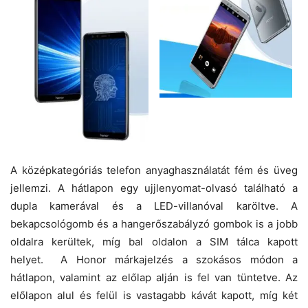
A középkategóriás telefon anyaghasználatát fém és üveg
jellemzi. A hátlapon egy ujjlenyomat-olvasó található a
dupla kamerával és a LED-villanóval karöltve. A
bekapcsológomb és a hangerőszabályzó gombok is a jobb
oldalra kerültek, míg bal oldalon a SIM tálca kapott
helyet. A Honor márkajelzés a szokásos módon a
hátlapon, valamint az előlap alján is fel van tüntetve. Az
előlapon alul és felül is vastagabb kávát kapott, míg két