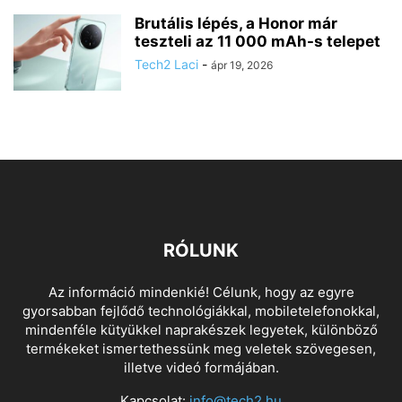
Brutális lépés, a Honor már
teszteli az 11 000 mAh-s telepet
Tech2 Laci
-
ápr 19, 2026
RÓLUNK
Az információ mindenkié! Célunk, hogy az egyre
gyorsabban fejlődő technológiákkal, mobiletelefonokkal,
mindenféle kütyükkel naprakészek legyetek, különböző
termékeket ismertethessünk meg veletek szövegesen,
illetve videó formájában.
Kapcsolat:
info@tech2.hu