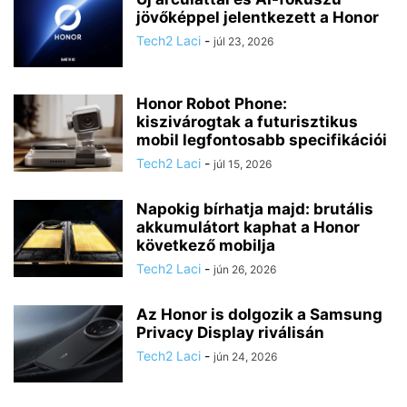
jövőképpel jelentkezett a Honor
Tech2 Laci
-
júl 23, 2026
Honor Robot Phone:
kiszivárogtak a futurisztikus
mobil legfontosabb specifikációi
Tech2 Laci
-
júl 15, 2026
Napokig bírhatja majd: brutális
akkumulátort kaphat a Honor
következő mobilja
Tech2 Laci
-
jún 26, 2026
Az Honor is dolgozik a Samsung
Privacy Display riválisán
Tech2 Laci
-
jún 24, 2026