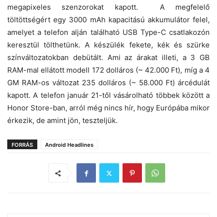
megapixeles szenzorokat kapott. A megfelelő
töltöttségért egy 3000 mAh kapacitású akkumulátor felel,
amelyet a telefon alján található USB Type-C csatlakozón
keresztül tölthetünk. A készülék fekete, kék és szürke
színváltozatokban debütált. Ami az árakat illeti, a 3 GB
RAM-mal ellátott modell 172 dolláros (~ 42.000 Ft), míg a 4
GM RAM-os változat 235 dolláros (~ 58.000 Ft) árcédulát
kapott. A telefon január 21-től vásárolható többek között a
Honor Store-ban, arról még nincs hír, hogy Európába mikor
érkezik, de amint jön, teszteljük.
FORRÁS
Android Headlines