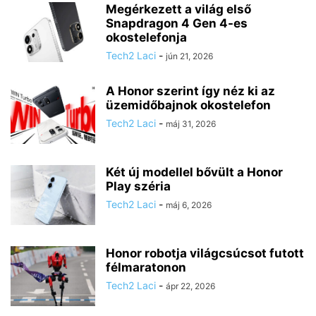
Megérkezett a világ első
Snapdragon 4 Gen 4-es
okostelefonja
Tech2 Laci
-
jún 21, 2026
A Honor szerint így néz ki az
üzemidőbajnok okostelefon
Tech2 Laci
-
máj 31, 2026
Két új modellel bővült a Honor
Play széria
Tech2 Laci
-
máj 6, 2026
Honor robotja világcsúcsot futott
félmaratonon
Tech2 Laci
-
ápr 22, 2026