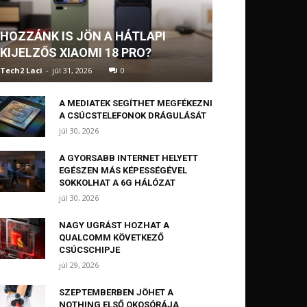
HOZZÁNK IS JÖN A HÁTLAPI
KIJELZŐS XIAOMI 18 PRO?
Tech2 Laci
-
júl 31, 2026
0
A MEDIATEK SEGÍTHET MEGFÉKEZNI
A CSÚCSTELEFONOK DRÁGULÁSÁT
júl 30, 2026
A GYORSABB INTERNET HELYETT
EGÉSZEN MÁS KÉPESSÉGÉVEL
SOKKOLHAT A 6G HÁLÓZAT
júl 30, 2026
NAGY UGRÁST HOZHAT A
QUALCOMM KÖVETKEZŐ
CSÚCSCHIPJE
júl 29, 2026
SZEPTEMBERBEN JÖHET A
NOTHING ELSŐ OKOSÓRÁJA