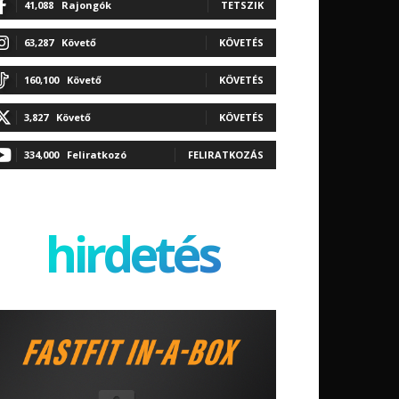
41,088
Rajongók
TETSZIK
63,287
Követő
KÖVETÉS
160,100
Követő
KÖVETÉS
3,827
Követő
KÖVETÉS
334,000
Feliratkozó
FELIRATKOZÁS
hirdetés