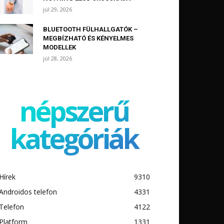
júl 29, 2026
BLUETOOTH FÜLHALLGATÓK –
MEGBÍZHATÓ ÉS KÉNYELMES
MODELLEK
júl 28, 2026
népszerű
kategóriák
Hírek
9310
Androidos telefon
4331
Telefon
4122
Platform
1331