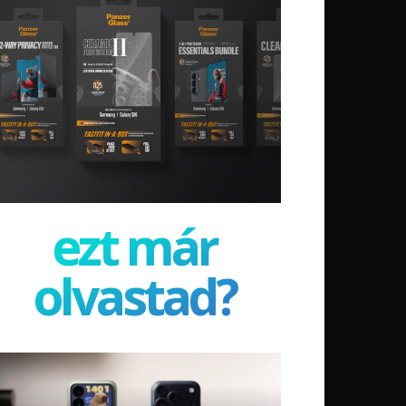
ezt már
olvastad?