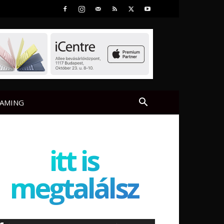
AMING
itt is
megtalálsz