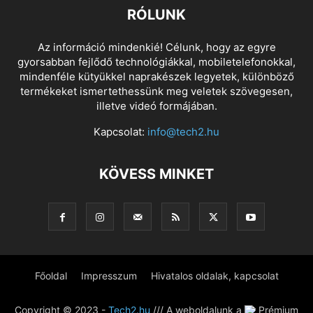
RÓLUNK
Az információ mindenkié! Célunk, hogy az egyre
gyorsabban fejlődő technológiákkal, mobiletelefonokkal,
mindenféle kütyükkel naprakészek legyetek, különböző
termékeket ismertethessünk meg veletek szövegesen,
illetve videó formájában.
Kapcsolat:
info@tech2.hu
KÖVESS MINKET
Főoldal
Impresszum
Hivatalos oldalak, kapcsolat
Copyright © 2023 -
Tech2.hu
/// A weboldalunk a
Prémium