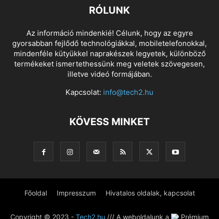
RÓLUNK
Az információ mindenkié! Célunk, hogy az egyre
gyorsabban fejlődő technológiákkal, mobiletelefonokkal,
mindenféle kütyükkel naprakészek legyetek, különböző
termékeket ismertethessünk meg veletek szövegesen,
illetve videó formájában.
Kapcsolat:
info@tech2.hu
KÖVESS MINKET
Főoldal
Impresszum
Hivatalos oldalak, kapcsolat
Copyright © 2023 -
Tech2.hu
/// A weboldalunk a
Prémium