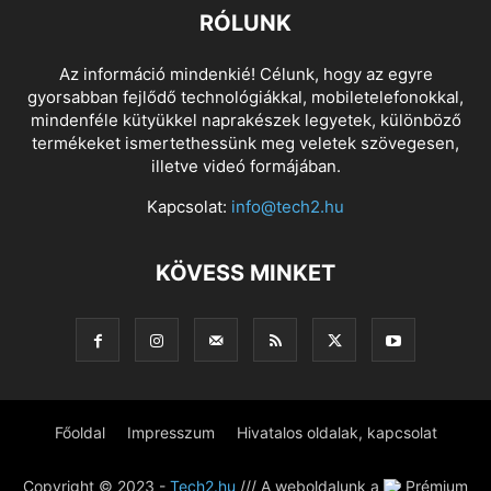
RÓLUNK
Az információ mindenkié! Célunk, hogy az egyre
gyorsabban fejlődő technológiákkal, mobiletelefonokkal,
mindenféle kütyükkel naprakészek legyetek, különböző
termékeket ismertethessünk meg veletek szövegesen,
illetve videó formájában.
Kapcsolat:
info@tech2.hu
KÖVESS MINKET
Főoldal
Impresszum
Hivatalos oldalak, kapcsolat
Copyright © 2023 -
Tech2.hu
/// A weboldalunk a
Prémium