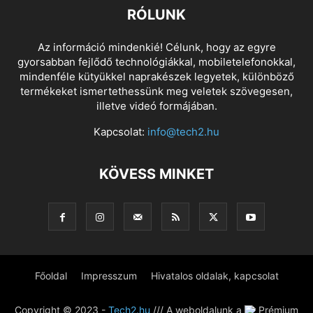
RÓLUNK
Az információ mindenkié! Célunk, hogy az egyre
gyorsabban fejlődő technológiákkal, mobiletelefonokkal,
mindenféle kütyükkel naprakészek legyetek, különböző
termékeket ismertethessünk meg veletek szövegesen,
illetve videó formájában.
Kapcsolat:
info@tech2.hu
KÖVESS MINKET
Főoldal
Impresszum
Hivatalos oldalak, kapcsolat
Copyright © 2023 -
Tech2.hu
/// A weboldalunk a
Prémium