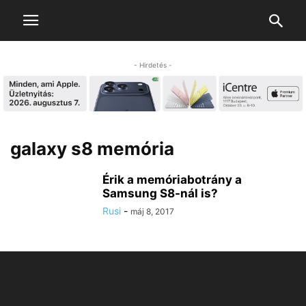
- Hirdetés -
galaxy s8 memória
Érik a memóriabotrány a
Samsung S8-nál is?
Rusi
-
máj 8, 2017