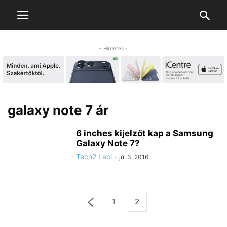
- Hirdetés -
galaxy note 7 ár
6 inches kijelzőt kap a Samsung
Galaxy Note 7?
Tech2 Laci
-
júl 3, 2016
1
2