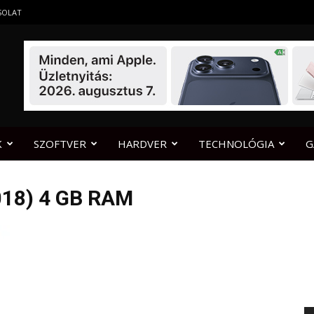
SOLAT
K
SZOFTVER
HARDVER
TECHNOLÓGIA
G
018) 4 GB RAM