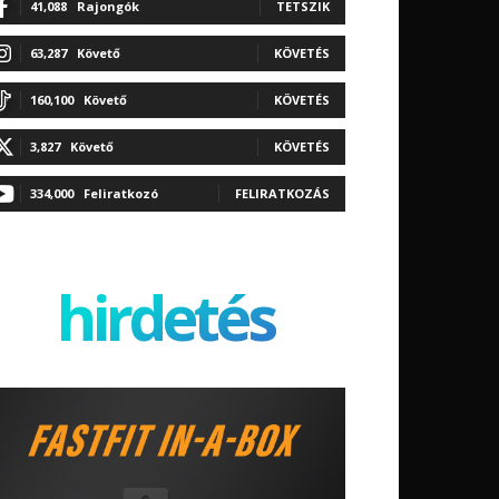
41,088
Rajongók
TETSZIK
63,287
Követő
KÖVETÉS
160,100
Követő
KÖVETÉS
3,827
Követő
KÖVETÉS
334,000
Feliratkozó
FELIRATKOZÁS
hirdetés