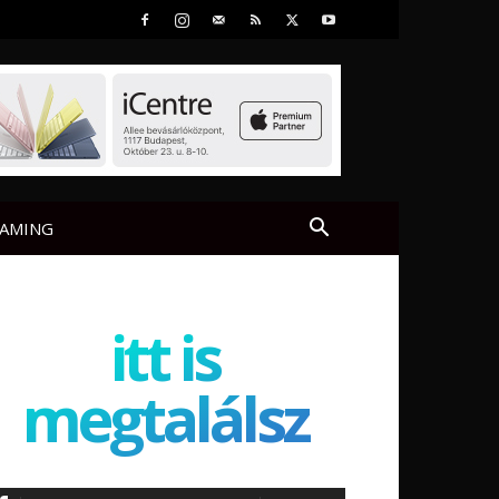
AMING
itt is
megtalálsz