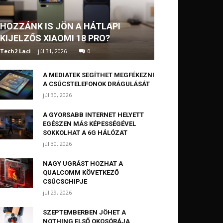
HOZZÁNK IS JÖN A HÁTLAPI
KIJELZŐS XIAOMI 18 PRO?
Tech2 Laci
-
júl 31, 2026
0
A MEDIATEK SEGÍTHET MEGFÉKEZNI
A CSÚCSTELEFONOK DRÁGULÁSÁT
júl 30, 2026
A GYORSABB INTERNET HELYETT
EGÉSZEN MÁS KÉPESSÉGÉVEL
SOKKOLHAT A 6G HÁLÓZAT
júl 30, 2026
NAGY UGRÁST HOZHAT A
QUALCOMM KÖVETKEZŐ
CSÚCSCHIPJE
júl 29, 2026
SZEPTEMBERBEN JÖHET A
NOTHING ELSŐ OKOSÓRÁJA