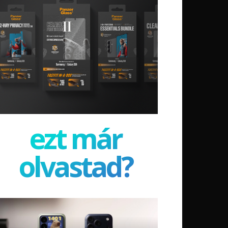
ezt már
olvastad?