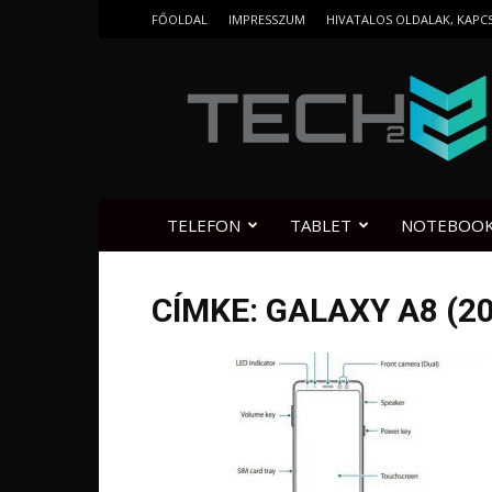
FŐOLDAL
IMPRESSZUM
HIVATALOS OLDALAK, KAPC
Tech2.hu
TELEFON
TABLET
NOTEBOO
CÍMKE: GALAXY A8 (2