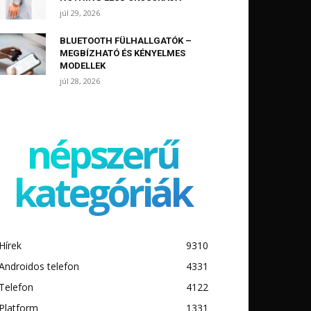
júl 29, 2026
BLUETOOTH FÜLHALLGATÓK –
MEGBÍZHATÓ ÉS KÉNYELMES
MODELLEK
júl 28, 2026
népszerű
kategóriák
Hírek
9310
Androidos telefon
4331
Telefon
4122
Platform
1331