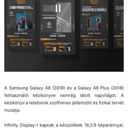
A Samsung Galaxy A8 (2018) és a Galaxy A8 Plus (2018)
felhasználói kézikönyve nemrég látott napvilágot. A
kézikönyv a telefonok szoftveres jellemzőit és fizikai tervét
mutatja.
Infinity Display-t kapnak a készülékek 18,5:9 képaránnyal,