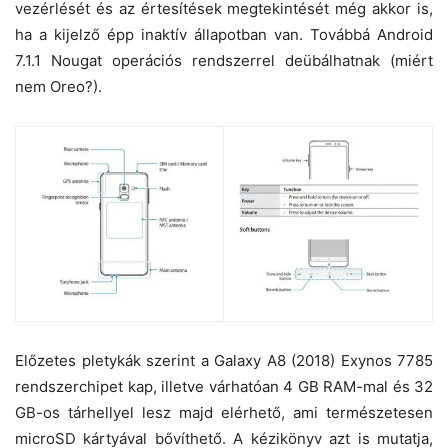
vezérlését és az értesítések megtekintését még akkor is,
ha a kijelző épp inaktív állapotban van. Továbbá Android
7.1.1 Nougat operációs rendszerrel deübálhatnak (miért
nem Oreo?).
Előzetes pletykák szerint a Galaxy A8 (2018) Exynos 7785
rendszerchipet kap, illetve várhatóan 4 GB RAM-mal és 32
GB-os tárhellyel lesz majd elérhető, ami természetesen
microSD kártyával bővíthető. A kézikönyv azt is mutatja,