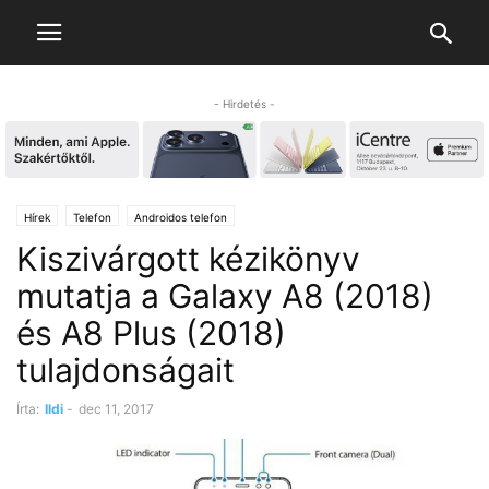
- Hirdetés -
Hírek
Telefon
Androidos telefon
Kiszivárgott kézikönyv
mutatja a Galaxy A8 (2018)
és A8 Plus (2018)
tulajdonságait
Írta:
Ildi
-
dec 11, 2017