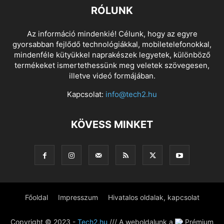
RÓLUNK
Az információ mindenkié! Célunk, hogy az egyre
gyorsabban fejlődő technológiákkal, mobiletelefonokkal,
mindenféle kütyükkel naprakészek legyetek, különböző
termékeket ismertethessünk meg veletek szövegesen,
illetve videó formájában.
Kapcsolat:
info@tech2.hu
KÖVESS MINKET
Főoldal
Impresszum
Hivatalos oldalak, kapcsolat
Copyright © 2023 -
Tech2.hu
/// A weboldalunk a
Prémium