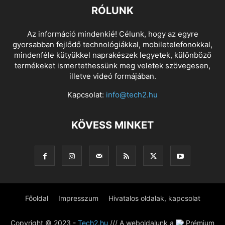
RÓLUNK
Az információ mindenkié! Célunk, hogy az egyre
gyorsabban fejlődő technológiákkal, mobiletelefonokkal,
mindenféle kütyükkel naprakészek legyetek, különböző
termékeket ismertethessünk meg veletek szövegesen,
illetve videó formájában.
Kapcsolat:
info@tech2.hu
KÖVESS MINKET
Főoldal
Impresszum
Hivatalos oldalak, kapcsolat
Copyright © 2023 -
Tech2.hu
/// A weboldalunk a
Prémium