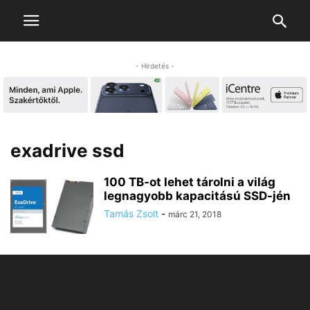
- Hirdetés -
exadrive ssd
100 TB-ot lehet tárolni a világ
legnagyobb kapacitású SSD-jén
Tamás Zsolt
-
márc 21, 2018