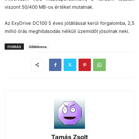
viszont 50/400 MB-os értéket mutatnak.
Az ExyDrive DC100 5 éves jótállással kerül forgalomba, 2,5
millió órás meghibásodás nélküli üzemidőt jósolnak neki.
FORRÁS
GSMArena
Tamás Zsolt