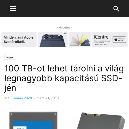
- Hirdetés -
Hírek
100 TB-ot lehet tárolni a világ
legnagyobb kapacitású SSD-
jén
Írta:
Tamás Zsolt
-
márc 21, 2018