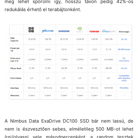
meg lehet spórolni így, hosszú távon pedig 42%-os
redukálás érhető el terabájtonként.
A Nimbus Data ExaDrive DC100 SSD bár nem lassú, de
nem is észvesztően sebes, elméletileg 500 MB-ot lehet
írni/olvasni vele másodpercenként, a random tesztek