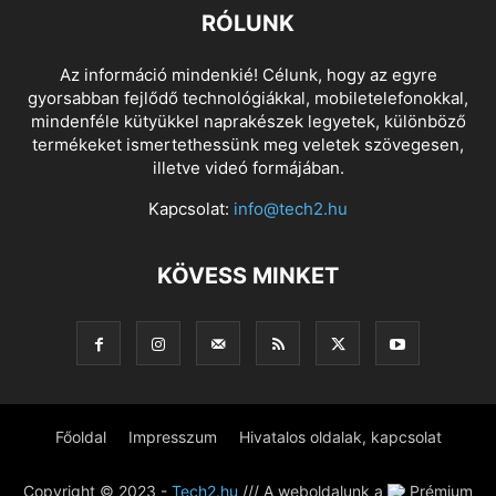
RÓLUNK
Az információ mindenkié! Célunk, hogy az egyre
gyorsabban fejlődő technológiákkal, mobiletelefonokkal,
mindenféle kütyükkel naprakészek legyetek, különböző
termékeket ismertethessünk meg veletek szövegesen,
illetve videó formájában.
Kapcsolat:
info@tech2.hu
KÖVESS MINKET
Főoldal
Impresszum
Hivatalos oldalak, kapcsolat
Copyright © 2023 -
Tech2.hu
/// A weboldalunk a
Prémium