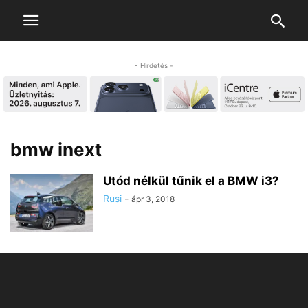
- Hirdetés -
bmw inext
Utód nélkül tűnik el a BMW i3?
Rusi
-
ápr 3, 2018