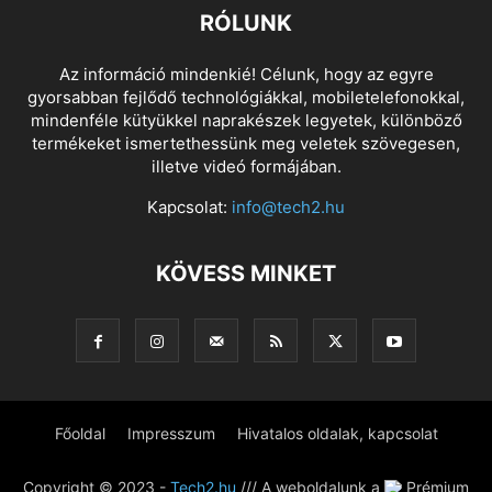
RÓLUNK
Az információ mindenkié! Célunk, hogy az egyre
gyorsabban fejlődő technológiákkal, mobiletelefonokkal,
mindenféle kütyükkel naprakészek legyetek, különböző
termékeket ismertethessünk meg veletek szövegesen,
illetve videó formájában.
Kapcsolat:
info@tech2.hu
KÖVESS MINKET
Főoldal
Impresszum
Hivatalos oldalak, kapcsolat
Copyright © 2023 -
Tech2.hu
/// A weboldalunk a
Prémium