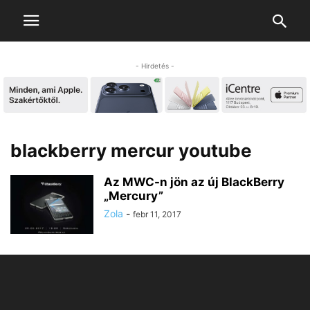
- Hirdetés -
blackberry mercur youtube
Az MWC-n jön az új BlackBerry
„Mercury”
Zola
-
febr 11, 2017