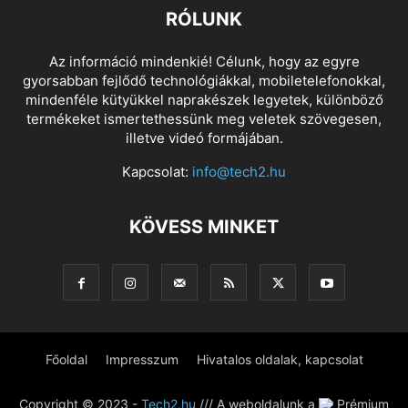
RÓLUNK
Az információ mindenkié! Célunk, hogy az egyre
gyorsabban fejlődő technológiákkal, mobiletelefonokkal,
mindenféle kütyükkel naprakészek legyetek, különböző
termékeket ismertethessünk meg veletek szövegesen,
illetve videó formájában.
Kapcsolat:
info@tech2.hu
KÖVESS MINKET
Főoldal
Impresszum
Hivatalos oldalak, kapcsolat
Copyright © 2023 -
Tech2.hu
/// A weboldalunk a
Prémium