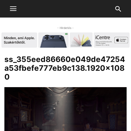
- Hirdetés -
ss_355eed86660e049de47254
a53fbefe777eb9c138.1920×108
0