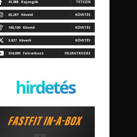
41,088
Rajongók
TETSZIK
63,287
Követő
KÖVETÉS
160,100
Követő
KÖVETÉS
3,827
Követő
KÖVETÉS
334,000
Feliratkozó
FELIRATKOZÁS
hirdetés