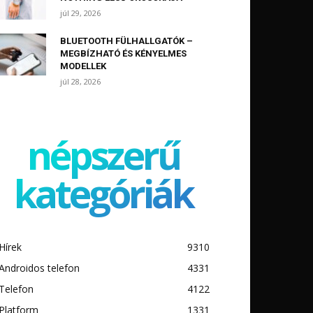
júl 29, 2026
BLUETOOTH FÜLHALLGATÓK –
MEGBÍZHATÓ ÉS KÉNYELMES
MODELLEK
júl 28, 2026
népszerű
kategóriák
Hírek
9310
Androidos telefon
4331
Telefon
4122
Platform
1331