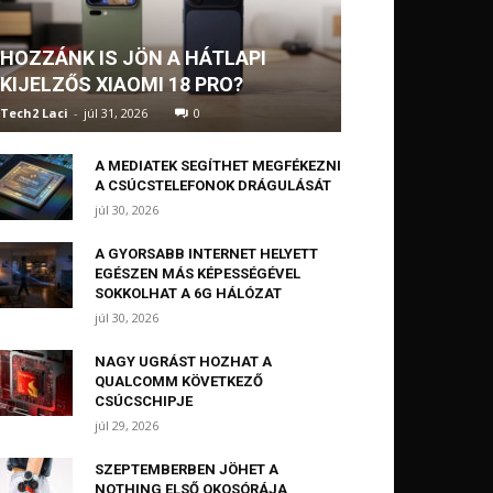
HOZZÁNK IS JÖN A HÁTLAPI
KIJELZŐS XIAOMI 18 PRO?
Tech2 Laci
-
júl 31, 2026
0
A MEDIATEK SEGÍTHET MEGFÉKEZNI
A CSÚCSTELEFONOK DRÁGULÁSÁT
júl 30, 2026
A GYORSABB INTERNET HELYETT
EGÉSZEN MÁS KÉPESSÉGÉVEL
SOKKOLHAT A 6G HÁLÓZAT
júl 30, 2026
NAGY UGRÁST HOZHAT A
QUALCOMM KÖVETKEZŐ
CSÚCSCHIPJE
júl 29, 2026
SZEPTEMBERBEN JÖHET A
NOTHING ELSŐ OKOSÓRÁJA