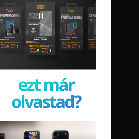
ezt már
olvastad?