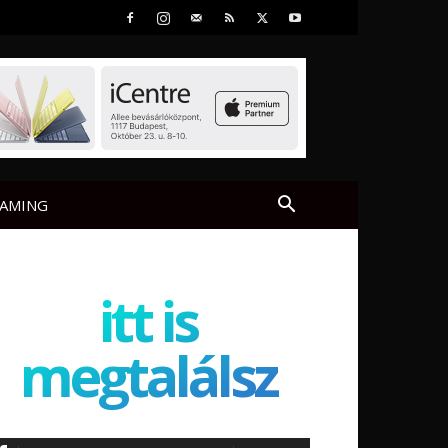
AMING
itt is
megtalálsz