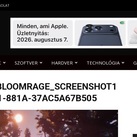
SOLAT
K
SZOFTVER
HARDVER
TECHNOLÓGIA
G
BLOOMRAGE_SCREENSHOT1
1-881A-37AC5A67B505