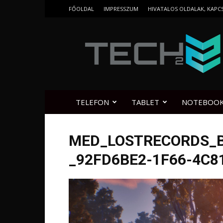
FŐOLDAL
IMPRESSZUM
HIVATALOS OLDALAK, KAPC
Tech2.hu
TELEFON
TABLET
NOTEBOO
MED_LOSTRECORDS_
_92FD6BE2-1F66-4C8