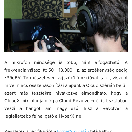
A mikrofon minősége is több, mint elfogadható. A
frekvencia válasz itt: 50 – 18.000 Hz, az érzékenység pedig
-39dBV. Természetesen zajszűrő funkcióval is bír, viszont
mivel nincs összehasonlítási alapunk a Cloud szérián belül,
ezért más tesztekre hivatkozva elmondható, hogy a
CloudX mikrofonja még a Cloud Revolver-nél is tisztábban
veszi a hangot, ami nagy szó, hisz a Revolver a
legfejlettebb fejhallgató a HyperX-nél.
Részletes specifikációt a
HyperX oldalán
találhattok.