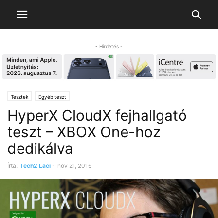
- Hirdetés -
Tesztek
Egyéb teszt
HyperX CloudX fejhallgató
teszt – XBOX One-hoz
dedikálva
Írta:
Tech2 Laci
-
nov 21, 2016