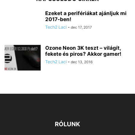
Ezeket a perifériákat ajánljuk mi
2017-ben!
Tech2 Laci
-
dec 17, 2017
Ozone Neon 3K teszt – világít,
fekete és piros? Akkor gamer!
Tech2 Laci
-
dec 13, 2016
RÓLUNK