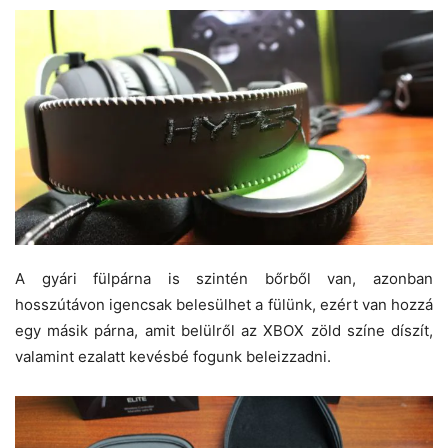
A gyári fülpárna is szintén bőrből van, azonban
hosszútávon igencsak belesülhet a fülünk, ezért van hozzá
egy másik párna, amit belülről az XBOX zöld színe díszít,
valamint ezalatt kevésbé fogunk beleizzadni.