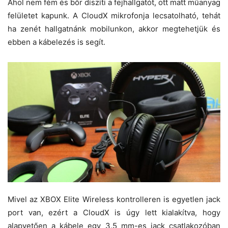
Ahol nem fém és bőr díszíti a fejhallgatót, ott matt műanyag
felületet kapunk. A CloudX mikrofonja lecsatolható, tehát
ha zenét hallgatnánk mobilunkon, akkor megtehetjük és
ebben a kábelezés is segít.
Mivel az XBOX Elite Wireless kontrolleren is egyetlen jack
port van, ezért a CloudX is úgy lett kialakítva, hogy
alapvetően a kábele egy 3.5 mm-es jack csatlakozóban