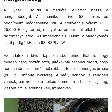
A HyperX CloudX a márkától elvártan hozza a
hangminőséget. A dinamikus driver 53 mm-es és
neodímium mágnesekkel bír. A frekvencia válasz 15 –
25.000 Hz-ig terjed, mellyel az emberi fül által hallható
tartományt lefedi. Az impedancia 60 Ohm, a hangnyomás
szint pedig 1 kHz-en 98dBSPL/mW.
Az adatokon kívül tapasztalatból elmondhatom, hogy
minden hang tisztán szól, játékoknál azonnal tudod, hogy
honnan jön az ellenfél, hol robbant fel az ellenséges űrhajó
(pl. CoD Infinite Warfare). A mély hangok is rendben
vannak, bár nem az a tipikus kiemelem a basszust jelleg,
viszont ami a játékhoz kell, az megvan.