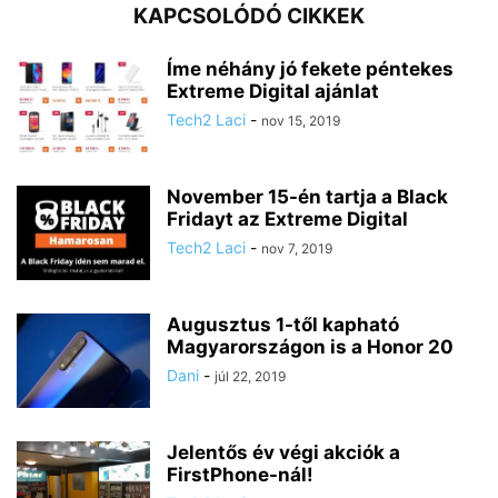
KAPCSOLÓDÓ CIKKEK
Íme néhány jó fekete péntekes
Extreme Digital ajánlat
Tech2 Laci
-
nov 15, 2019
November 15-én tartja a Black
Fridayt az Extreme Digital
Tech2 Laci
-
nov 7, 2019
Augusztus 1-től kapható
Magyarországon is a Honor 20
Dani
-
júl 22, 2019
Jelentős év végi akciók a
FirstPhone-nál!