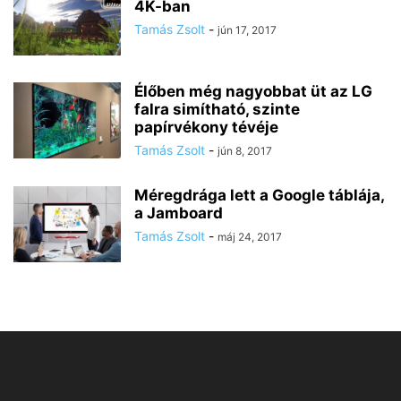
4K-ban
Tamás Zsolt
-
jún 17, 2017
Élőben még nagyobbat üt az LG
falra simítható, szinte
papírvékony tévéje
Tamás Zsolt
-
jún 8, 2017
Méregdrága lett a Google táblája,
a Jamboard
Tamás Zsolt
-
máj 24, 2017