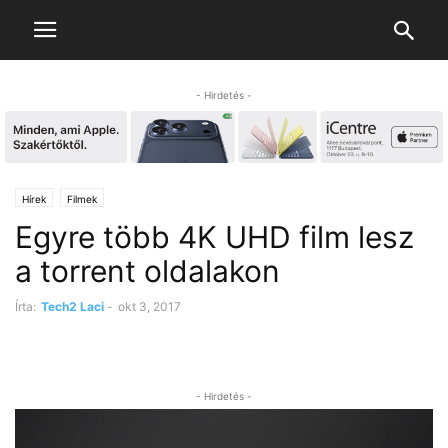
- Hirdetés -
Hírek
Filmek
Egyre több 4K UHD film lesz
a torrent oldalakon
Írta:
Tech2 Laci
-
okt 3, 2017
- Hirdetés -