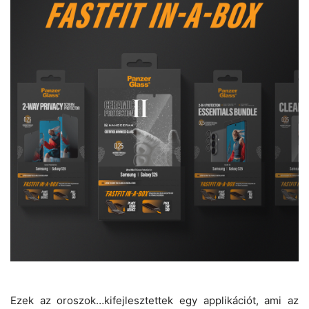
Ezek az oroszok…kifejlesztettek egy applikációt, ami az