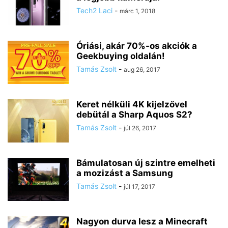
Tech2 Laci
-
márc 1, 2018
Óriási, akár 70%-os akciók a
Geekbuying oldalán!
Tamás Zsolt
-
aug 26, 2017
Keret nélküli 4K kijelzővel
debütál a Sharp Aquos S2?
Tamás Zsolt
-
júl 26, 2017
Bámulatosan új szintre emelheti
a mozizást a Samsung
Tamás Zsolt
-
júl 17, 2017
Nagyon durva lesz a Minecraft