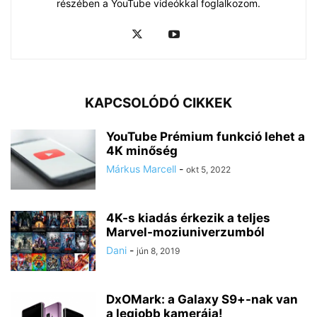
részében a YouTube videókkal foglalkozom.
KAPCSOLÓDÓ CIKKEK
YouTube Prémium funkció lehet a
4K minőség
Márkus Marcell
-
okt 5, 2022
4K-s kiadás érkezik a teljes
Marvel-moziuniverzumból
Dani
-
jún 8, 2019
DxOMark: a Galaxy S9+-nak van
a legjobb kamerája!