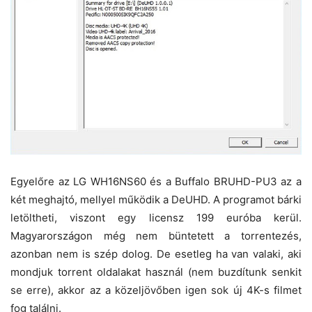
Egyelőre az LG WH16NS60 és a Buffalo BRUHD-PU3 az a
két meghajtó, mellyel működik a DeUHD. A programot bárki
letöltheti, viszont egy licensz 199 euróba kerül.
Magyarországon még nem büntetett a torrentezés,
azonban nem is szép dolog. De esetleg ha van valaki, aki
mondjuk torrent oldalakat használ (nem buzdítunk senkit
se erre), akkor az a közeljövőben igen sok új 4K-s filmet
fog találni.