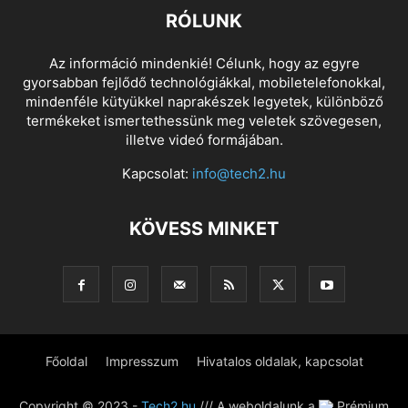
RÓLUNK
Az információ mindenkié! Célunk, hogy az egyre
gyorsabban fejlődő technológiákkal, mobiletelefonokkal,
mindenféle kütyükkel naprakészek legyetek, különböző
termékeket ismertethessünk meg veletek szövegesen,
illetve videó formájában.
Kapcsolat:
info@tech2.hu
KÖVESS MINKET
Főoldal
Impresszum
Hivatalos oldalak, kapcsolat
Copyright © 2023 -
Tech2.hu
/// A weboldalunk a
Prémium