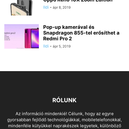
Ildi
-
ápr 8, 2019
Pop-up kamerával és
Snapdragon 855-tel erősíthet a
Redmi Pro 2
Ildi
-
ápr 5, 2019
RÓLUNK
Az információ mindenkié! Célunk, hogy az egyre
gyorsabban fejlődő technológiákkal, mobiletelefonokkal,
mindenféle kütyükkel naprakészek legyetek, különböző