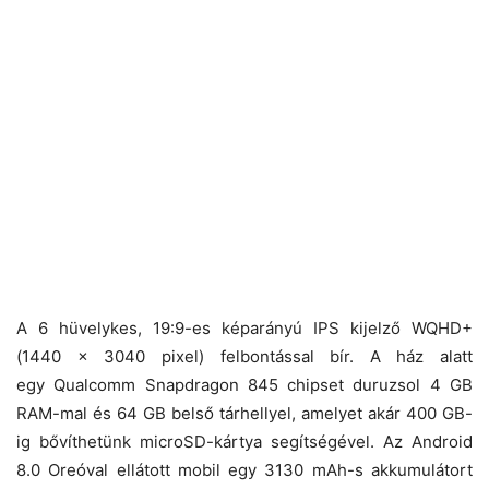
A 6 hüvelykes, 19:9-es képarányú IPS kijelző WQHD+
(1440 x 3040 pixel) felbontással bír. A ház alatt
egy Qualcomm Snapdragon 845 chipset duruzsol 4 GB
RAM-mal és 64 GB belső tárhellyel, amelyet akár 400 GB-
ig bővíthetünk microSD-kártya segítségével. Az Android
8.0 Oreóval ellátott mobil egy 3130 mAh-s akkumulátort