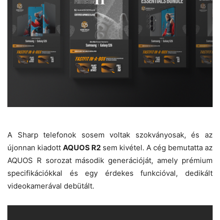
A Sharp telefonok sosem voltak szokványosak, és az
újonnan kiadott
AQUOS R2
sem kivétel. A cég bemutatta az
AQUOS R sorozat második generációját, amely prémium
specifikációkkal és egy érdekes funkcióval, dedikált
videokamerával debütált.