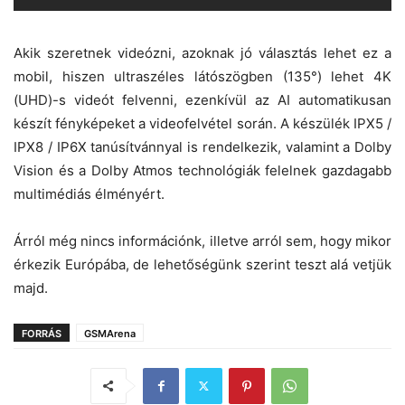
Akik szeretnek videózni, azoknak jó választás lehet ez a
mobil, hiszen ultraszéles látószögben (135°) lehet 4K
(UHD)-s videót felvenni, ezenkívül az AI automatikusan
készít fényképeket a videofelvétel során. A készülék IPX5 /
IPX8 / IP6X tanúsítvánnyal is rendelkezik, valamint a Dolby
Vision és a Dolby Atmos technológiák felelnek gazdagabb
multimédiás élményért.
Árról még nincs információnk, illetve arról sem, hogy mikor
érkezik Európába, de lehetőségünk szerint teszt alá vetjük
majd.
FORRÁS
GSMArena