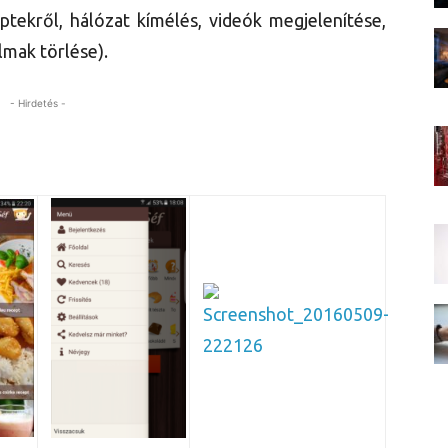
ptekről, hálózat kímélés, videók megjelenítése,
lmak törlése).
- Hirdetés -