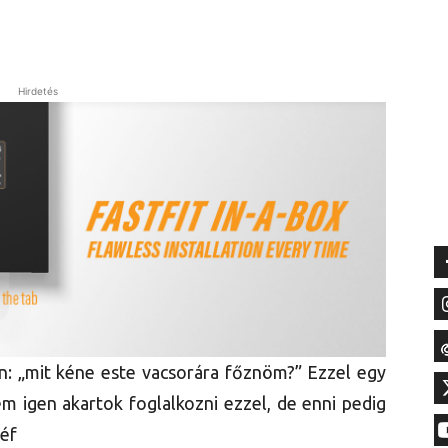
Hirdetés
n: „mit kéne este vacsorára főznöm?” Ezzel egy
m igen akartok foglalkozni ezzel, de enni pedig
Séf