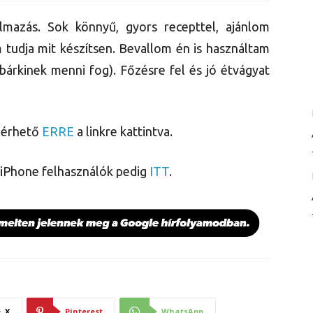
lmazás. Sok könnyű, gyors recepttel, ajánlom
 tudja mit készítsen. Bevallom én is használtam
 bárkinek menni fog). Főzésre fel és jó étvágyat
lérhető
ERRE
a linkre kattintva.
z iPhone felhasználók pedig
ITT
.
X
Pinterest
WhatsApp