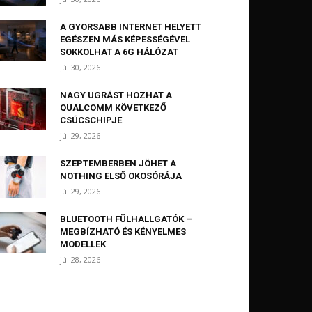
A GYORSABB INTERNET HELYETT
EGÉSZEN MÁS KÉPESSÉGÉVEL
SOKKOLHAT A 6G HÁLÓZAT
júl 30, 2026
NAGY UGRÁST HOZHAT A
QUALCOMM KÖVETKEZŐ
CSÚCSCHIPJE
júl 29, 2026
SZEPTEMBERBEN JÖHET A
NOTHING ELSŐ OKOSÓRÁJA
júl 29, 2026
BLUETOOTH FÜLHALLGATÓK –
MEGBÍZHATÓ ÉS KÉNYELMES
MODELLEK
júl 28, 2026