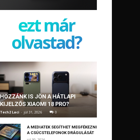
ezt már
olvastad?
HOZZÁNK IS JÖN A HÁTLAPI
KIJELZŐS XIAOMI 18 PRO?
Tech2 Laci
-
júl 31, 2026
0
A MEDIATEK SEGÍTHET MEGFÉKEZNI
A CSÚCSTELEFONOK DRÁGULÁSÁT
júl 30, 2026