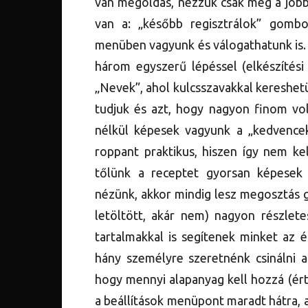
van megoldás, nézzük csak meg a jobb 
van a: „később regisztrálok” gombo
menüben vagyunk és válogathatunk is. 
három egyszerű lépéssel (elkészítési
„Nevek”, ahol kulcsszavakkal kereshet
tudjuk és azt, hogy nagyon finom vol
nélkül képesek vagyunk a „kedvencek”
roppant praktikus, hiszen így nem kel
tőlünk a receptet gyorsan képesek
nézünk, akkor mindig lesz megosztás 
letöltött, akár nem) nagyon részlete
tartalmakkal is segítenek minket az é
hány személyre szeretnénk csinálni a
hogy mennyi alapanyag kell hozzá (ér
a beállítások menüpont maradt hátra, 