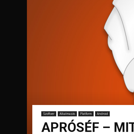
Szoftver
Alkalmazás
Platform
Android
APRÓSÉF – MI