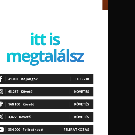
itt is
megtalálsz
41,088
Rajongók
TETSZIK
63,287
Követő
KÖVETÉS
160,100
Követő
KÖVETÉS
3,827
Követő
KÖVETÉS
334,000
Feliratkozó
FELIRATKOZÁS