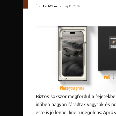
Írta:
Tech2 Laci
-
máj 11, 2016
Biztos sokszor megfordul a fejetekbe
időben nagyon fáradtak vagytok és ne
este is jó lenne. Íme a megoldás: Apró