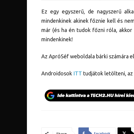
Ez egy egyszerű, de nagyszerű alka
mindenkinek akinek főznie kell és nem
már (és ha én tudok főzni róla, akkor
mindenkinek!
Az ApróSéf weboldala bárki számára e
Androidosok
ITT
tudjátok letölteni, a
Facebook
Share