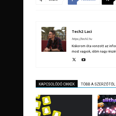
Tech2 Laci
https://tech2.hu
Kiskorom óta vonzott az inform
most vagyok, időm nagy részé
KAPCSOLÓDÓ CIKKEK
TÖBB A SZERZŐTŐL