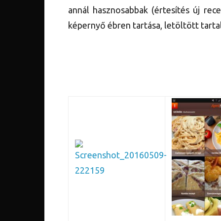
annál hasznosabbak (értesítés új rece
képernyő ébren tartása, letöltött tarta