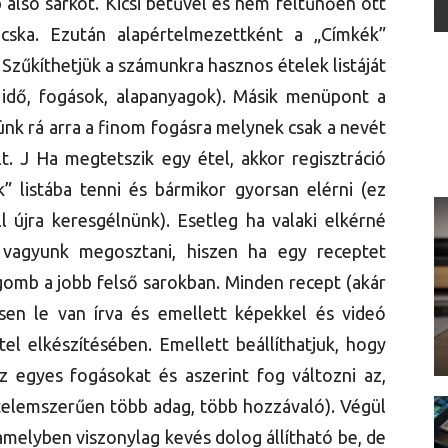
alsó sarkot. Kicsi betűvel és nem feltűnően ott
cska. Ezután alapértelmezettként a „Címkék”
Szűkíthetjük a számunkra hasznos ételek listáját
 idő, fogások, alapanyagok). Másik menüpont a
ünk rá arra a finom fogásra melynek csak a nevét
t. J Ha megtetszik egy étel, akkor regisztráció
 listába tenni és bármikor gyorsan elérni (ez
l újra keresgélnünk). Esetleg ha valaki elkérné
 vagyunk megosztani, hiszen ha egy receptet
gomb a jobb felső sarokban. Minden recept (akár
sen le van írva és emellett képekkel és videó
tel elkészítésében. Emellett beállíthatjuk, hogy
z egyes fogásokat és aszerint fog változni az,
telemszerűen több adag, több hozzávaló). Végül
amelyben viszonylag kevés dolog állítható be, de