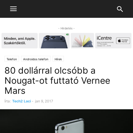
- Hirdetés -
Telefon
Androidos telefon
Hírek
80 dollárral olcsóbb a
Nougat-ot futtató Vernee
Mars
Írta:
Tech2 Laci
-
jan 9, 2017