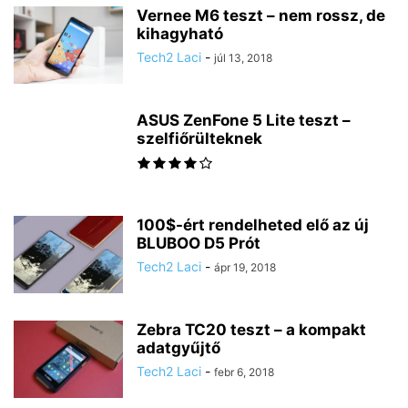
Vernee M6 teszt – nem rossz, de
kihagyható
Tech2 Laci
-
júl 13, 2018
ASUS ZenFone 5 Lite teszt –
szelfiőrülteknek
100$-ért rendelheted elő az új
BLUBOO D5 Prót
Tech2 Laci
-
ápr 19, 2018
Zebra TC20 teszt – a kompakt
adatgyűjtő
Tech2 Laci
-
febr 6, 2018