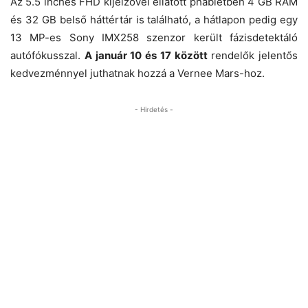
Az 5.5 inches FHD kijelzővel ellátott phabletben 4 GB RAM
és 32 GB belső háttértár is található, a hátlapon pedig egy
13 MP-es Sony IMX258 szenzor került fázisdetektáló
autófókusszal.
A január 10 és 17 között
rendelők jelentős
kedvezménnyel juthatnak hozzá a Vernee Mars-hoz.
- Hirdetés -