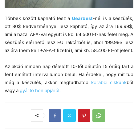
Többek között kapható lesz a
Gearbest
-nél is a készülék,
ott 80$ kedvezménnyel lesz kapható, így az ára 169.99$,
ami a hazai ÁFA-val együtt is kb. 64.500 Ft-nak felel meg. A
készülék elérhető lesz EU raktárból is, ahol 199.99$ lesz
az ára (nem kell +ÁFA-t fizetni), ami kb. 58.400 Ft-ot jelent.
Az akció minden nap délelőtt 10-től délután 15 óráig tart a
fent említett intervallumon belül. Ha érdekel, hogy mit tud
még a készülék, akkor megtudhatod
korábbi cikkünk
ből
vagy a
gyártó honlapjáról.