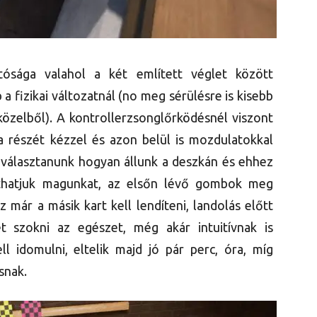
ósága valahol a két említett véglet között
 a fizikai változatnál (no meg sérülésre is kisebb
 közelből). A kontrollerzsonglőrködésnél viszont
va részét kézzel és azon belül is mozdulatokkal
l választanunk hogyan állunk a deszkán és ehhez
athatjuk magunkat, az elsőn lévő gombok meg
 már a másik kart kell lendíteni, landolás előtt
t szokni az egészet, még akár intuitívnak is
idomulni, eltelik majd jó pár perc, óra, míg
snak.