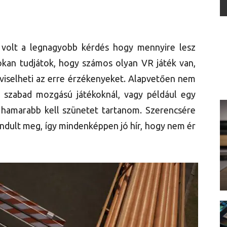
 volt a legnagyobb kérdés hogy mennyire lesz
okan tudjátok, hogy számos olyan VR játék van,
iselheti az erre érzékenyeket. Alapvetően nem
 szabad mozgású játékoknál, vagy például egy
hamarabb kell szünetet tartanom. Szerencsére
dult meg, így mindenképpen jó hír, hogy nem ér