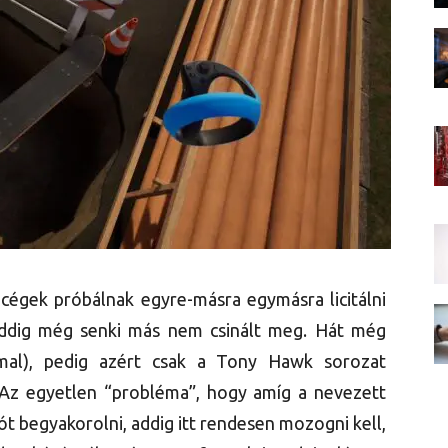
ő cégek próbálnak egyre-másra egymásra licitálni
 addig még senki más nem csinált meg. Hát még
mal), pedig azért csak a Tony Hawk sorozat
á. Az egyetlen “probléma”, hogy amíg a nevezett
t begyakorolni, addig itt rendesen mozogni kell,