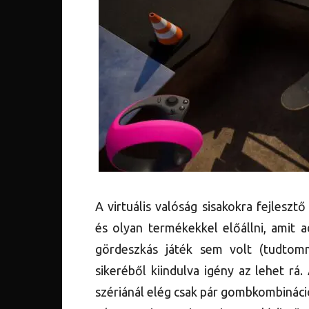
A virtuális valóság sisakokra fejleszt
és olyan termékekkel előállni, amit
gördeszkás játék sem volt (tudtom
sikeréből kiindulva igény az lehet r
szériánál elég csak pár gombkombináció