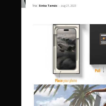
Írta:
Sinka Tamás
-
aug 21, 2023