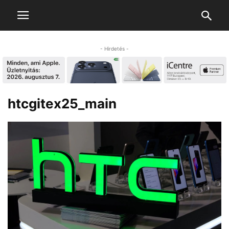
- Hirdetés -
htcgitex25_main