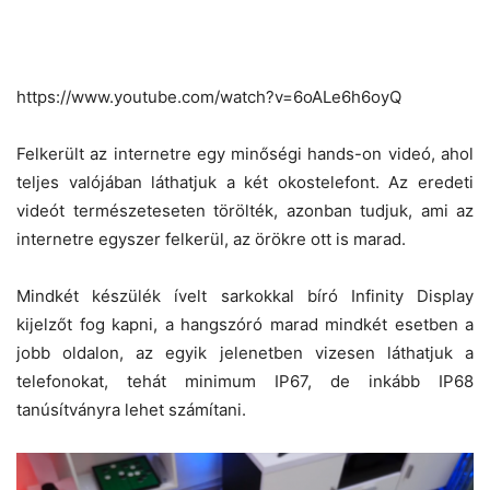
https://www.youtube.com/watch?v=6oALe6h6oyQ
Felkerült az internetre egy minőségi hands-on videó, ahol
teljes valójában láthatjuk a két okostelefont. Az eredeti
videót természeteseten törölték, azonban tudjuk, ami az
internetre egyszer felkerül, az örökre ott is marad.
Mindkét készülék ívelt sarkokkal bíró Infinity Display
kijelzőt fog kapni, a hangszóró marad mindkét esetben a
jobb oldalon, az egyik jelenetben vizesen láthatjuk a
telefonokat, tehát minimum IP67, de inkább IP68
tanúsítványra lehet számítani.