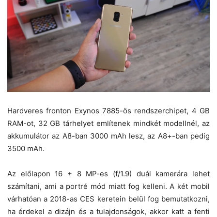
Hardveres fronton Exynos 7885-ös rendszerchipet, 4 GB
RAM-ot, 32 GB tárhelyet említenek mindkét modellnél, az
akkumulátor az A8-ban 3000 mAh lesz, az A8+-ban pedig
3500 mAh.
Az előlapon 16 + 8 MP-es (f/1.9) duál kamerára lehet
számítani, ami a portré mód miatt fog kelleni. A két mobil
várhatóan a 2018-as CES keretein belül fog bemutatkozni,
ha érdekel a dizájn és a tulajdonságok, akkor katt a fenti