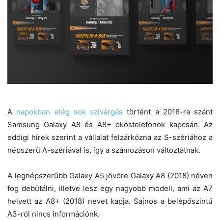
A
napokban elég sok szivárgás
történt a 2018-ra szánt
Samsung Galaxy A8 és A8+ okostelefonok kapcsán. Az
eddigi hírek szerint a vállalat felzárkózna az S-szériához a
népszerű A-szériával is, így a számozáson változtatnak.
A legnépszerűbb Galaxy A5 jövőre Galaxy A8 (2018) néven
fog debütálni, illetve lesz egy nagyobb modell, ami az A7
helyett az A8+ (2018) nevet kapja. Sajnos a belépőszintű
A3-ról nincs információnk.