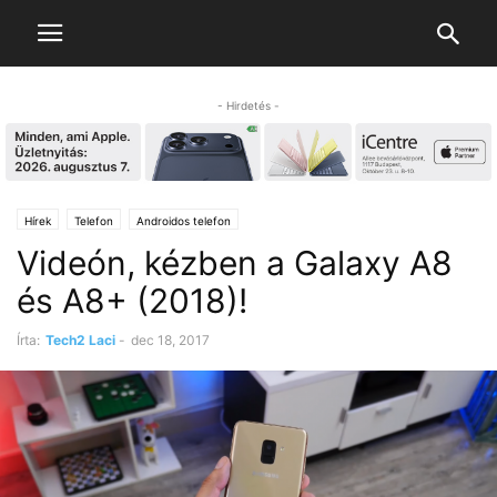
- Hirdetés -
Hírek
Telefon
Androidos telefon
Videón, kézben a Galaxy A8
és A8+ (2018)!
Írta:
Tech2 Laci
-
dec 18, 2017