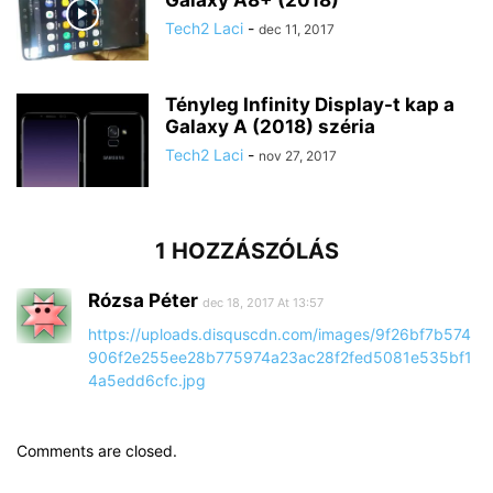
Galaxy A8+ (2018)
Tech2 Laci
-
dec 11, 2017
Tényleg Infinity Display-t kap a
Galaxy A (2018) széria
Tech2 Laci
-
nov 27, 2017
1 HOZZÁSZÓLÁS
Rózsa Péter
dec 18, 2017 At 13:57
https://uploads.disquscdn.com/images/9f26bf7b574
906f2e255ee28b775974a23ac28f2fed5081e535bf1
4a5edd6cfc.jpg
Comments are closed.