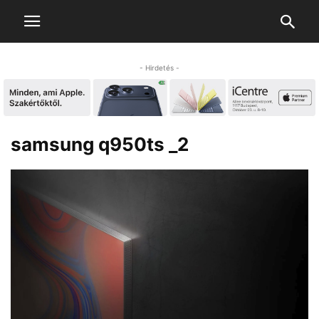
- Hirdetés -
samsung q950ts _2