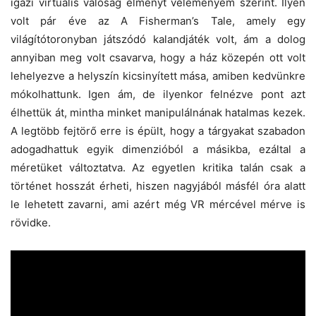
igazi virtuális valóság élményt véleményem szerint. Ilyen
volt pár éve az A Fisherman’s Tale, amely egy
világítótoronyban játszódó kalandjáték volt, ám a dolog
annyiban meg volt csavarva, hogy a ház közepén ott volt
lehelyezve a helyszín kicsinyített mása, amiben kedvünkre
mókolhattunk. Igen ám, de ilyenkor felnézve pont azt
élhettük át, mintha minket manipulálnának hatalmas kezek.
A legtöbb fejtörő erre is épült, hogy a tárgyakat szabadon
adogadhattuk egyik dimenzióból a másikba, ezáltal a
méretüket változtatva. Az egyetlen kritika talán csak a
történet hosszát érheti, hiszen nagyjából másfél óra alatt
le lehetett zavarni, ami azért még VR mércével mérve is
rövidke.