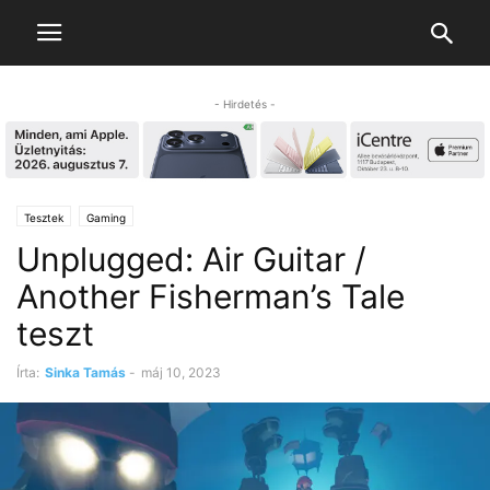
- Hirdetés -
Tesztek
Gaming
Unplugged: Air Guitar /
Another Fisherman’s Tale
teszt
Írta:
Sinka Tamás
-
máj 10, 2023