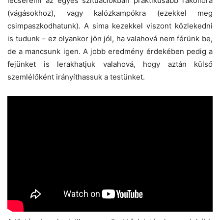
lecserélni az egyes szituációkban praktikusabb rákollóra
(vágásokhoz), vagy kalózkampókra (ezekkel meg
csimpaszkodhatunk). A sima kezekkel viszont közlekedni
is tudunk – ez olyankor jön jól, ha valahová nem férünk be,
de a mancsunk igen. A jobb eredmény érdekében pedig a
fejünket is lerakhatjuk valahová, hogy aztán külső
szemlélőként irányíthassuk a testünket.