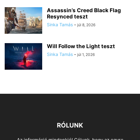
Assassin’s Creed Black Flag
Resynced teszt
Sinka Tamás
-
júl 8, 2026
Will Follow the Light teszt
Sinka Tamás
-
júl 1, 2026
RÓLUNK
Az információ mindenkié! Célunk, hogy az egyre