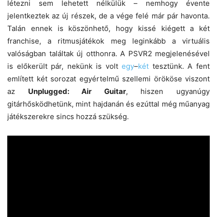
létezni sem lehetett nélkülük – nemhogy évente
jelentkeztek az új részek, de a vége felé már pár havonta.
Talán ennek is köszönhető, hogy kissé kiégett a két
franchise, a ritmusjátékok meg leginkább a virtuális
valóságban találtak új otthonra. A PSVR2 megjelenésével
is előkerült pár, nekünk is volt
egy
–
két
tesztünk. A fent
említett két sorozat egyértelmű szellemi örököse viszont
az
Unplugged: Air Guitar
, hiszen ugyanúgy
gitárhősködhetünk, mint hajdanán és ezúttal még műanyag
játékszerekre sincs hozzá szükség.