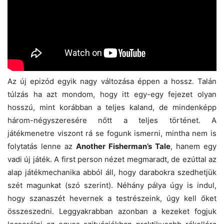
Az új epizód egyik nagy változása éppen a hossz. Talán
túlzás ha azt mondom, hogy itt egy-egy fejezet olyan
hosszú, mint korábban a teljes kaland, de mindenképp
három-négyszeresére nőtt a teljes történet. A
játékmenetre viszont rá se fogunk ismerni, mintha nem is
folytatás lenne az
Another Fisherman’s Tale
, hanem egy
vadi új játék. A first person nézet megmaradt, de ezúttal az
alap játékmechanika abból áll, hogy darabokra szedhetjük
szét magunkat (szó szerint). Néhány pálya úgy is indul,
hogy szanaszét hevernek a testrészeink, úgy kell őket
összeszedni. Leggyakrabban azonban a kezeket fogjuk