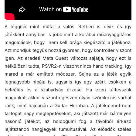
A léggitár mint műfaj a valós életben is dívik és így
játékként annyiban is jobb mint a korábbi műanyaggitáros
megoldások, hogy nem kell drága kiegészítő a játékhoz.
Azt mondjuk tegyük hozzá gyorsan, hogy kontroller viszont
igen. Az eredeti Meta Quest változat sajátja, hogy ezt is
nélkülözni tudta, PSVR2-n viszont nincs hand tracking, így
marad a már említett módszer. Sajna ez a játék egyik
legnagyobb hibája is, ugyanis így egy azért csökken a
beleélés és a szabadság érzése. Ha ezen túltesszük
magunkat, akkor viszont egészen olyan szórakozás várhat
ránk, mint hajdanán a Guitar Heroban. A játékmenet nem
tartogat nagy meglepetéseket, aki játszott már bármilyen
hasonló játékot, az boldogulni fog a távolból érkező
lejátszandó hangjegyek tumultusával. Az előadók széles