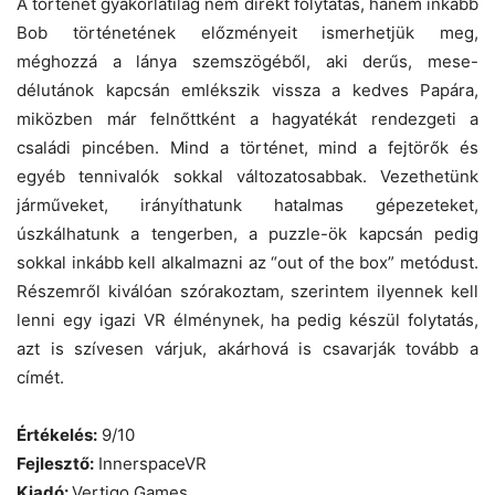
A történet gyakorlatilag nem direkt folytatás, hanem inkább
Bob történetének előzményeit ismerhetjük meg,
méghozzá a lánya szemszögéből, aki derűs, mese-
délutánok kapcsán emlékszik vissza a kedves Papára,
miközben már felnőttként a hagyatékát rendezgeti a
családi pincében. Mind a történet, mind a fejtörők és
egyéb tennivalók sokkal változatosabbak. Vezethetünk
járműveket, irányíthatunk hatalmas gépezeteket,
úszkálhatunk a tengerben, a puzzle-ök kapcsán pedig
sokkal inkább kell alkalmazni az “out of the box” metódust.
Részemről kiválóan szórakoztam, szerintem ilyennek kell
lenni egy igazi VR élménynek, ha pedig készül folytatás,
azt is szívesen várjuk, akárhová is csavarják tovább a
címét.
Értékelés:
9/10
Fejlesztő:
InnerspaceVR
Kiadó:
Vertigo Games