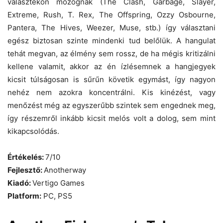
választékon mozognak (The Clash, Garbage, Slayer,
Extreme, Rush, T. Rex, The Offspring, Ozzy Osbourne,
Pantera, The Hives, Weezer, Muse, stb.) így választani
egész biztosan szinte mindenki tud belőlük. A hangulat
tehát megvan, az élmény sem rossz, de ha mégis kritizálni
kellene valamit, akkor az én ízlésemnek a hangjegyek
kicsit túlságosan is sűrűn követik egymást, így nagyon
nehéz nem azokra koncentrálni. Kis kinézést, vagy
menőzést még az egyszerűbb szintek sem engednek meg,
így részemről inkább kicsit melós volt a dolog, sem mint
kikapcsolódás.
Értékelés:
7/10
Fejlesztő:
Anotherway
Kiadó:
Vertigo Games
Platform:
PC, PS5