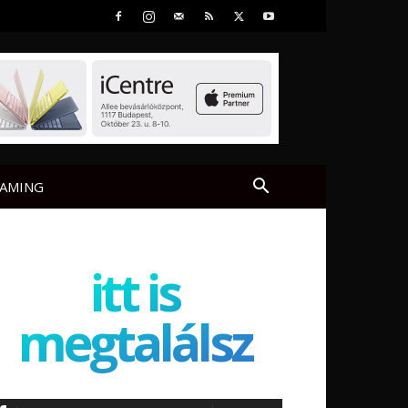
AMING
itt is
megtalálsz