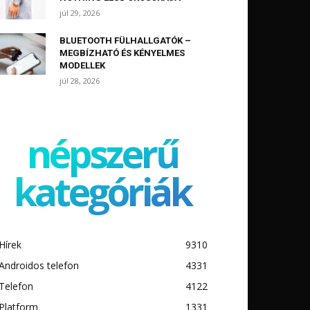
júl 29, 2026
BLUETOOTH FÜLHALLGATÓK –
MEGBÍZHATÓ ÉS KÉNYELMES
MODELLEK
júl 28, 2026
népszerű
kategóriák
Hírek
9310
Androidos telefon
4331
Telefon
4122
Platform
1331