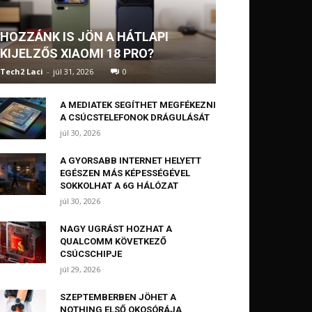
HOZZÁNK IS JÖN A HÁTLAPI
KIJELZŐS XIAOMI 18 PRO?
Tech2 Laci
-
júl 31, 2026
0
A MEDIATEK SEGÍTHET MEGFÉKEZNI
A CSÚCSTELEFONOK DRÁGULÁSÁT
júl 30, 2026
A GYORSABB INTERNET HELYETT
EGÉSZEN MÁS KÉPESSÉGÉVEL
SOKKOLHAT A 6G HÁLÓZAT
júl 30, 2026
NAGY UGRÁST HOZHAT A
QUALCOMM KÖVETKEZŐ
CSÚCSCHIPJE
júl 29, 2026
SZEPTEMBERBEN JÖHET A
NOTHING ELSŐ OKOSÓRÁJA