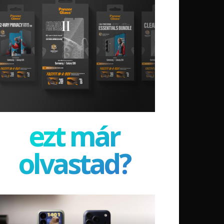
ezt már
olvastad?