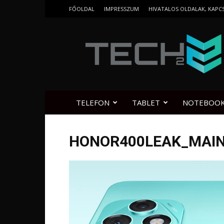
FŐOLDAL
IMPRESSZUM
HIVATALOS OLDALAK, KAPC
Tech2.hu
TELEFON
TABLET
NOTEBOO
HONOR400LEAK_MAI