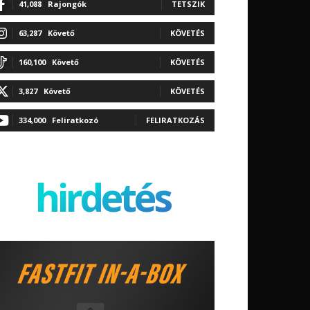
41,088
Rajongók
TETSZIK
63,287
Követő
KÖVETÉS
160,100
Követő
KÖVETÉS
3,827
Követő
KÖVETÉS
334,000
Feliratkozó
FELIRATKOZÁS
hirdetés