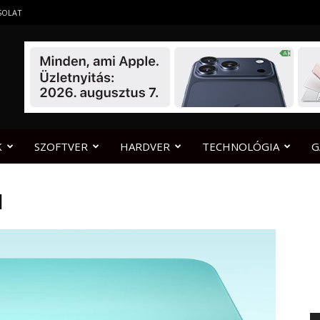
SOLAT
K
SZOFTVER
HARDVER
TECHNOLÓGIA
G
N