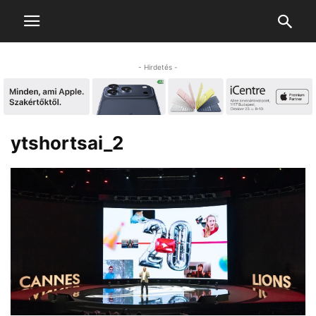
- Hirdetés -
ytshortsai_2